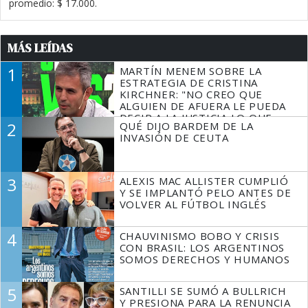
promedio: $ 17.000.
MÁS LEÍDAS
1
MARTÍN MENEM SOBRE LA
ESTRATEGIA DE CRISTINA
KIRCHNER: "NO CREO QUE
ALGUIEN DE AFUERA LE PUEDA
DECIR A LA JUSTICIA LO QUE
2
QUÉ DIJO BARDEM DE LA
TIENE QUE HACER"
INVASIÓN DE CEUTA
3
ALEXIS MAC ALLISTER CUMPLIÓ
Y SE IMPLANTÓ PELO ANTES DE
VOLVER AL FÚTBOL INGLÉS
4
CHAUVINISMO BOBO Y CRISIS
CON BRASIL: LOS ARGENTINOS
SOMOS DERECHOS Y HUMANOS
5
SANTILLI SE SUMÓ A BULLRICH
Y PRESIONA PARA LA RENUNCIA