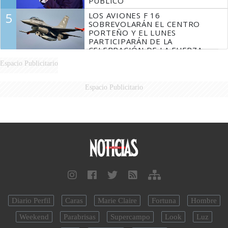
PÚBLICO
5
LOS AVIONES F 16
SOBREVOLARÁN EL CENTRO
PORTEÑO Y EL LUNES
PARTICIPARÁN DE LA
CELEBRACIÓN DE LA FUERZA
AÉREA
Espacio Publicitario
Espacio Publicitario
Diario Perfil
Caras
Marie Claire
Fortuna
Hombre
Weekend
Parabrisas
Supercampo
Look
Luz