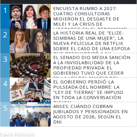
1
ENCUESTA RUMBO A 2027:
CUATRO CONSULTORAS
MIDIERON EL DESGASTE DE
MILEI Y LA CRISIS DE
LIDERAZGO EN EL PERONISMO
2
LA HISTORIA REAL DE "ELIZE:
SOMBRAS DE UNA MUJER", LA
NUEVA PELÍCULA DE NETFLIX
SOBRE EL CASO DE UNA ESPOSA
QUE DESCUARTIZÓ A SU
3
EL SENADO DIO MEDIA SANCIÓN
MARIDO
A LA INVIOLABILIDAD DE LA
PROPIEDAD PRIVADA: EL
GOBIERNO TUVO QUE CEDER
EN LA LEY DEL MANEJO DEL
4
EL GOBIERNO PERDIÓ LA
FUEGO
PULSEADA DEL NOMBRE: LA
"LEY DE TIERRAS" SE IMPUSO
EN TODA LA CONVERSACIÓN
DIGITAL
5
ANSES: CUÁNDO COBRAN
JUBILADOS Y PENSIONADOS EN
AGOSTO DE 2026, SEGÚN EL
DNI
Espacio Publicitario