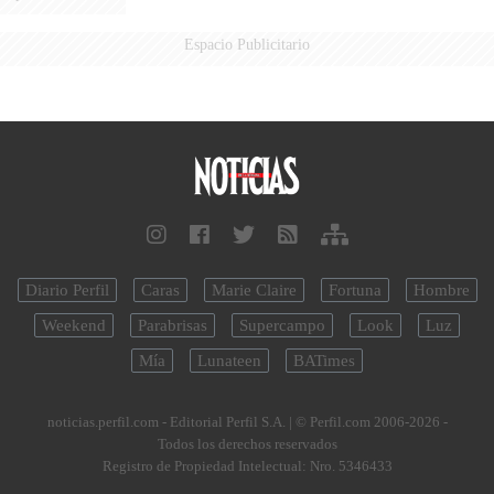
Espacio Publicitario
Diario Perfil
Caras
Marie Claire
Fortuna
Hombre
Weekend
Parabrisas
Supercampo
Look
Luz
Mía
Lunateen
BATimes
noticias.perfil.com - Editorial Perfil S.A.
| © Perfil.com 2006-2026 -
Todos los derechos reservados
Registro de Propiedad Intelectual: Nro. 5346433