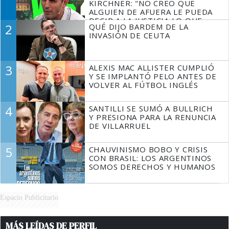
KIRCHNER: "NO CREO QUE
ALGUIEN DE AFUERA LE PUEDA
DECIR A LA JUSTICIA LO QUE
2
QUÉ DIJO BARDEM DE LA
TIENE QUE HACER"
INVASIÓN DE CEUTA
3
ALEXIS MAC ALLISTER CUMPLIÓ
Y SE IMPLANTÓ PELO ANTES DE
VOLVER AL FÚTBOL INGLÉS
4
SANTILLI SE SUMÓ A BULLRICH
Y PRESIONA PARA LA RENUNCIA
DE VILLARRUEL
5
CHAUVINISMO BOBO Y CRISIS
CON BRASIL: LOS ARGENTINOS
SOMOS DERECHOS Y HUMANOS
Espacio Publicitario
MÁS LEÍDAS DE PERFIL