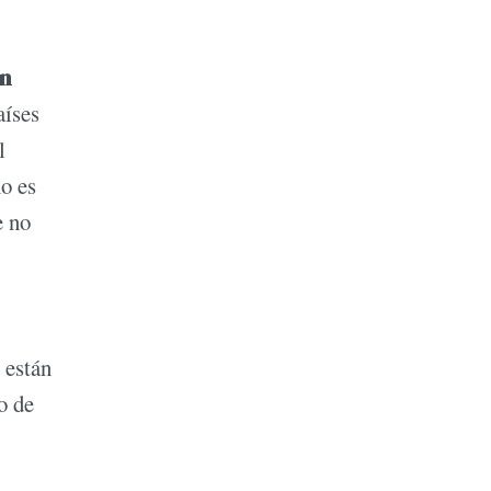
on
aíses
l
no es
e no
 están
o de