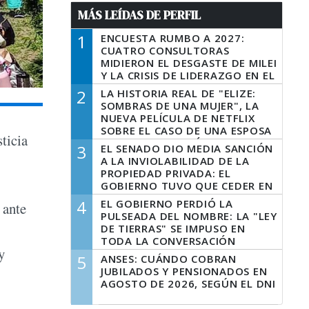
MÁS LEÍDAS DE PERFIL
1
ENCUESTA RUMBO A 2027:
CUATRO CONSULTORAS
MIDIERON EL DESGASTE DE MILEI
Y LA CRISIS DE LIDERAZGO EN EL
PERONISMO
2
LA HISTORIA REAL DE "ELIZE:
SOMBRAS DE UNA MUJER", LA
NUEVA PELÍCULA DE NETFLIX
SOBRE EL CASO DE UNA ESPOSA
ticia
QUE DESCUARTIZÓ A SU
3
EL SENADO DIO MEDIA SANCIÓN
MARIDO
A LA INVIOLABILIDAD DE LA
PROPIEDAD PRIVADA: EL
GOBIERNO TUVO QUE CEDER EN
LA LEY DEL MANEJO DEL FUEGO
4
EL GOBIERNO PERDIÓ LA
 ante
PULSEADA DEL NOMBRE: LA "LEY
DE TIERRAS" SE IMPUSO EN
TODA LA CONVERSACIÓN
y
DIGITAL
5
ANSES: CUÁNDO COBRAN
JUBILADOS Y PENSIONADOS EN
AGOSTO DE 2026, SEGÚN EL DNI