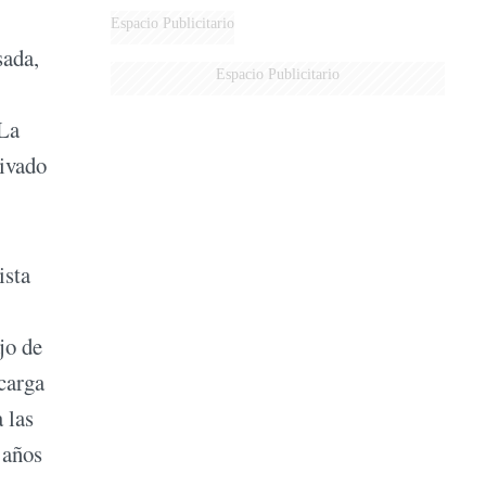
Espacio Publicitario
sada,
Espacio Publicitario
 La
rivado
ista
jo de
 carga
 las
 años