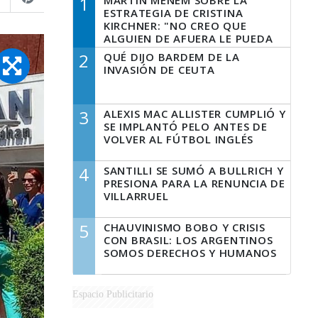
1
MARTÍN MENEM SOBRE LA
ESTRATEGIA DE CRISTINA
KIRCHNER: "NO CREO QUE
ALGUIEN DE AFUERA LE PUEDA
DECIR A LA JUSTICIA LO QUE
2
QUÉ DIJO BARDEM DE LA
TIENE QUE HACER"
INVASIÓN DE CEUTA
3
ALEXIS MAC ALLISTER CUMPLIÓ Y
SE IMPLANTÓ PELO ANTES DE
VOLVER AL FÚTBOL INGLÉS
4
SANTILLI SE SUMÓ A BULLRICH Y
PRESIONA PARA LA RENUNCIA DE
VILLARRUEL
5
CHAUVINISMO BOBO Y CRISIS
CON BRASIL: LOS ARGENTINOS
SOMOS DERECHOS Y HUMANOS
Espacio Publicitario