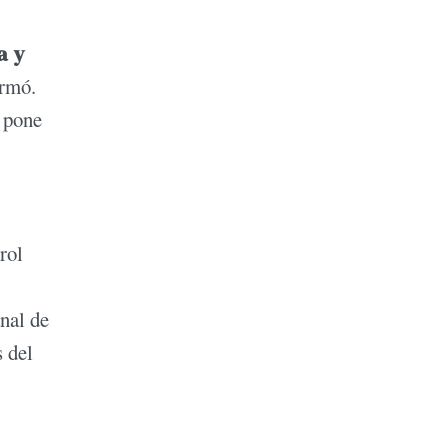
a y
irmó.
e pone
rol
anal de
s del