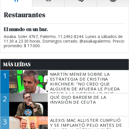
Restaurantes
El mundo en un bar.
Asiaka. Soler 4767, Palermo. 11.2492-8244. Lunes a sábados de
11.30 a 23.30 horas. Domingos cerrado. @asiakapalermo. Precio
promedio: $ 17.000.
MÁS LEÍDAS
1
MARTÍN MENEM SOBRE LA
ESTRATEGIA DE CRISTINA
KIRCHNER: "NO CREO QUE
ALGUIEN DE AFUERA LE PUEDA
DECIR A LA JUSTICIA LO QUE
2
QUÉ DIJO BARDEM DE LA
TIENE QUE HACER"
INVASIÓN DE CEUTA
3
ALEXIS MAC ALLISTER CUMPLIÓ
Y SE IMPLANTÓ PELO ANTES DE