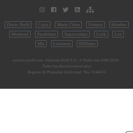
Diario Perfil
Caras
Marie Claire
Fortuna
Hombre
Weekend
Parabrisas
Supercampo
Look
Luz
Mía
Lunateen
BATimes
noticias.perfil.com - Editorial Perfil S.A.
| © Perfil.com 2006-2026 -
Todos los derechos reservados
Registro de Propiedad Intelectual: Nro. 5346433