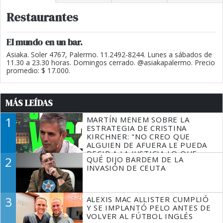
Restaurantes
El mundo en un bar.
Asiaka. Soler 4767, Palermo. 11.2492-8244. Lunes a sábados de
11.30 a 23.30 horas. Domingos cerrado. @asiakapalermo. Precio
promedio: $ 17.000.
MÁS LEÍDAS
1
MARTÍN MENEM SOBRE LA
ESTRATEGIA DE CRISTINA
KIRCHNER: "NO CREO QUE
ALGUIEN DE AFUERA LE PUEDA
DECIR A LA JUSTICIA LO QUE
2
QUÉ DIJO BARDEM DE LA
TIENE QUE HACER"
INVASIÓN DE CEUTA
3
ALEXIS MAC ALLISTER CUMPLIÓ
Y SE IMPLANTÓ PELO ANTES DE
VOLVER AL FÚTBOL INGLÉS