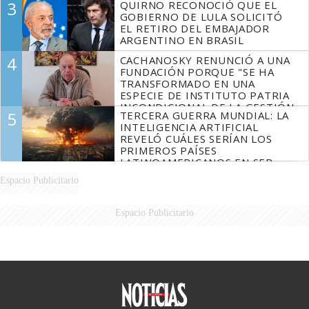
3
QUIRNO RECONOCIÓ QUE EL
GOBIERNO DE LULA SOLICITÓ
EL RETIRO DEL EMBAJADOR
ARGENTINO EN BRASIL
4
CACHANOSKY RENUNCIÓ A UNA
FUNDACIÓN PORQUE "SE HA
TRANSFORMADO EN UNA
ESPECIE DE INSTITUTO PATRIA
INCONDICIONAL DE LA GESTIÓN
5
TERCERA GUERRA MUNDIAL: LA
DE MILEI"
INTELIGENCIA ARTIFICIAL
REVELÓ CUÁLES SERÍAN LOS
PRIMEROS PAÍSES
LATINOAMERICANOS EN SER
DERROTADOS
Espacio Publicitario
Espacio Publicitario