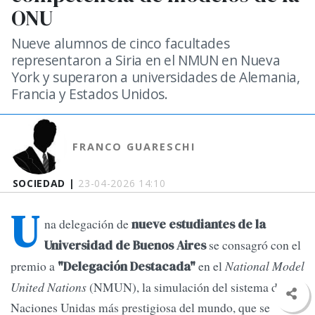
ONU
Nueve alumnos de cinco facultades
representaron a Siria en el NMUN en Nueva
York y superaron a universidades de Alemania,
Francia y Estados Unidos.
FRANCO GUARESCHI
SOCIEDAD |
23-04-2026 14:10
U
na delegación de
nueve estudiantes de la
se consagró con el
Universidad de Buenos Aires
premio a
en el
National Model
"Delegación Destacada"
United Nations
(NMUN), la simulación del sistema de
Naciones Unidas más prestigiosa del mundo, que se