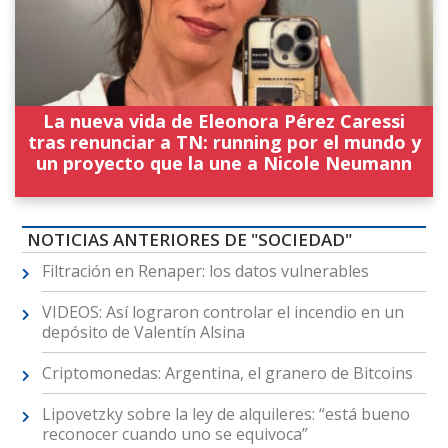
La nueva vida de Eleonora Pérez Caressi
tras renunciar a TN: running por el mundo y
un proyecto que la une a Nicole Neumann
NOTICIAS ANTERIORES DE "SOCIEDAD"
Filtración en Renaper: los datos vulnerables
VIDEOS: Así lograron controlar el incendio en un
depósito de Valentín Alsina
Criptomonedas: Argentina, el granero de Bitcoins
Lipovetzky sobre la ley de alquileres: “está bueno
reconocer cuando uno se equivoca”