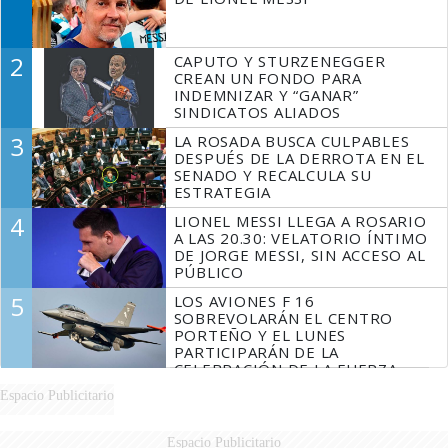
2
CAPUTO Y STURZENEGGER
CREAN UN FONDO PARA
INDEMNIZAR Y “GANAR”
SINDICATOS ALIADOS
3
LA ROSADA BUSCA CULPABLES
DESPUÉS DE LA DERROTA EN EL
SENADO Y RECALCULA SU
ESTRATEGIA
4
LIONEL MESSI LLEGA A ROSARIO
A LAS 20.30: VELATORIO ÍNTIMO
DE JORGE MESSI, SIN ACCESO AL
PÚBLICO
5
LOS AVIONES F 16
SOBREVOLARÁN EL CENTRO
PORTEÑO Y EL LUNES
PARTICIPARÁN DE LA
CELEBRACIÓN DE LA FUERZA
AÉREA
Espacio Publicitario
Espacio Publicitario