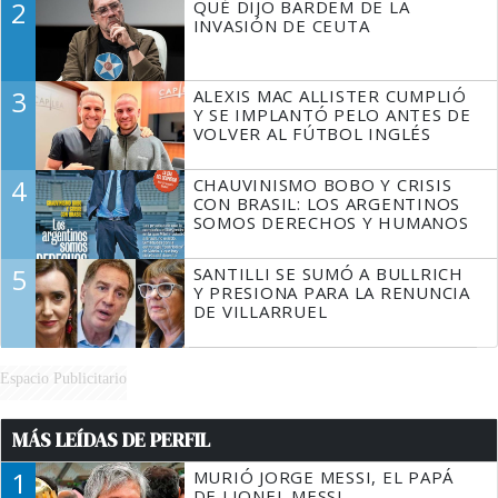
2
QUÉ DIJO BARDEM DE LA
TIENE QUE HACER"
INVASIÓN DE CEUTA
3
ALEXIS MAC ALLISTER CUMPLIÓ
Y SE IMPLANTÓ PELO ANTES DE
VOLVER AL FÚTBOL INGLÉS
4
CHAUVINISMO BOBO Y CRISIS
CON BRASIL: LOS ARGENTINOS
SOMOS DERECHOS Y HUMANOS
5
SANTILLI SE SUMÓ A BULLRICH
Y PRESIONA PARA LA RENUNCIA
DE VILLARRUEL
Espacio Publicitario
MÁS LEÍDAS DE PERFIL
1
MURIÓ JORGE MESSI, EL PAPÁ
DE LIONEL MESSI