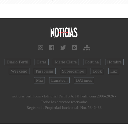
Diario Perfil
Caras
Marie Claire
Fortuna
Hombre
Weekend
Parabrisas
Supercampo
Look
Luz
Mía
Lunateen
BATimes
noticias.perfil.com - Editorial Perfil S.A.
| © Perfil.com 2006-2026 -
Todos los derechos reservados
Registro de Propiedad Intelectual: Nro. 5346433