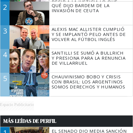
DECIR A LA JUSTICIA LO QUE
2
QUÉ DIJO BARDEM DE LA
TIENE QUE HACER"
INVASIÓN DE CEUTA
3
ALEXIS MAC ALLISTER CUMPLIÓ
Y SE IMPLANTÓ PELO ANTES DE
VOLVER AL FÚTBOL INGLÉS
4
SANTILLI SE SUMÓ A BULLRICH
Y PRESIONA PARA LA RENUNCIA
DE VILLARRUEL
5
CHAUVINISMO BOBO Y CRISIS
CON BRASIL: LOS ARGENTINOS
SOMOS DERECHOS Y HUMANOS
Espacio Publicitario
MÁS LEÍDAS DE PERFIL
1
EL SENADO DIO MEDIA SANCIÓN