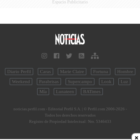
Espacio Publicitario
Diario Perfil
Caras
Marie Claire
Fortuna
Hombre
Weekend
Parabrisas
Supercampo
Look
Luz
Mía
Lunateen
BATimes
noticias.perfil.com - Editorial Perfil S.A.
| © Perfil.com 2006-2026 -
Todos los derechos reservados
Registro de Propiedad Intelectual: Nro. 5346433