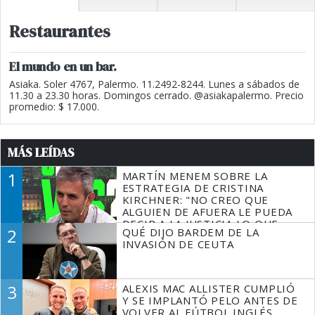
Restaurantes
El mundo en un bar.
Asiaka. Soler 4767, Palermo. 11.2492-8244. Lunes a sábados de
11.30 a 23.30 horas. Domingos cerrado. @asiakapalermo. Precio
promedio: $ 17.000.
MÁS LEÍDAS
1
MARTÍN MENEM SOBRE LA
ESTRATEGIA DE CRISTINA
KIRCHNER: "NO CREO QUE
ALGUIEN DE AFUERA LE PUEDA
DECIR A LA JUSTICIA LO QUE
2
QUÉ DIJO BARDEM DE LA
TIENE QUE HACER"
INVASIÓN DE CEUTA
3
ALEXIS MAC ALLISTER CUMPLIÓ
Y SE IMPLANTÓ PELO ANTES DE
VOLVER AL FÚTBOL INGLÉS