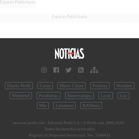
Espacio Publicitario
Espacio Publicitario
Diario Perfil
Caras
Marie Claire
Fortuna
Hombre
Weekend
Parabrisas
Supercampo
Look
Luz
Mía
Lunateen
BATimes
noticias.perfil.com - Editorial Perfil S.A.
| © Perfil.com 2006-2026 -
Todos los derechos reservados
Registro de Propiedad Intelectual: Nro. 5346433