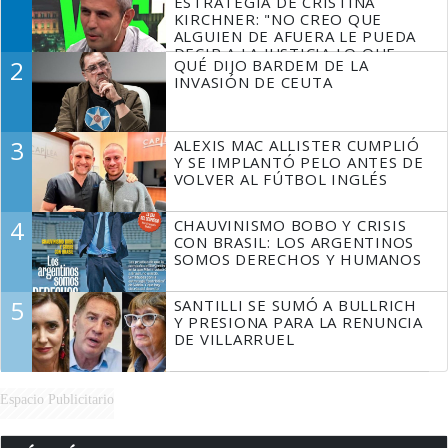
ESTRATEGIA DE CRISTINA
KIRCHNER: "NO CREO QUE
ALGUIEN DE AFUERA LE PUEDA
DECIR A LA JUSTICIA LO QUE
2
QUÉ DIJO BARDEM DE LA
TIENE QUE HACER"
INVASIÓN DE CEUTA
3
ALEXIS MAC ALLISTER CUMPLIÓ
Y SE IMPLANTÓ PELO ANTES DE
VOLVER AL FÚTBOL INGLÉS
4
CHAUVINISMO BOBO Y CRISIS
CON BRASIL: LOS ARGENTINOS
SOMOS DERECHOS Y HUMANOS
5
SANTILLI SE SUMÓ A BULLRICH
Y PRESIONA PARA LA RENUNCIA
DE VILLARRUEL
Espacio Publicitario