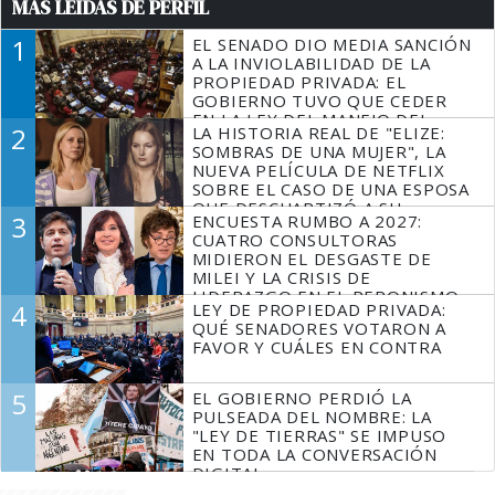
MÁS LEÍDAS DE PERFIL
1
EL SENADO DIO MEDIA SANCIÓN
A LA INVIOLABILIDAD DE LA
PROPIEDAD PRIVADA: EL
GOBIERNO TUVO QUE CEDER
EN LA LEY DEL MANEJO DEL
2
LA HISTORIA REAL DE "ELIZE:
FUEGO
SOMBRAS DE UNA MUJER", LA
NUEVA PELÍCULA DE NETFLIX
SOBRE EL CASO DE UNA ESPOSA
QUE DESCUARTIZÓ A SU
3
ENCUESTA RUMBO A 2027:
MARIDO
CUATRO CONSULTORAS
MIDIERON EL DESGASTE DE
MILEI Y LA CRISIS DE
LIDERAZGO EN EL PERONISMO
4
LEY DE PROPIEDAD PRIVADA:
QUÉ SENADORES VOTARON A
FAVOR Y CUÁLES EN CONTRA
5
EL GOBIERNO PERDIÓ LA
PULSEADA DEL NOMBRE: LA
"LEY DE TIERRAS" SE IMPUSO
EN TODA LA CONVERSACIÓN
DIGITAL