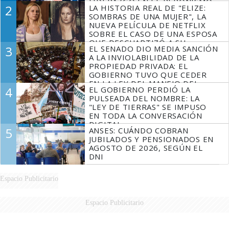
LIDERAZGO EN EL PERONISMO
2
LA HISTORIA REAL DE "ELIZE:
SOMBRAS DE UNA MUJER", LA
NUEVA PELÍCULA DE NETFLIX
SOBRE EL CASO DE UNA ESPOSA
QUE DESCUARTIZÓ A SU
3
EL SENADO DIO MEDIA SANCIÓN
MARIDO
A LA INVIOLABILIDAD DE LA
PROPIEDAD PRIVADA: EL
GOBIERNO TUVO QUE CEDER
EN LA LEY DEL MANEJO DEL
4
EL GOBIERNO PERDIÓ LA
FUEGO
PULSEADA DEL NOMBRE: LA
"LEY DE TIERRAS" SE IMPUSO
EN TODA LA CONVERSACIÓN
DIGITAL
5
ANSES: CUÁNDO COBRAN
JUBILADOS Y PENSIONADOS EN
AGOSTO DE 2026, SEGÚN EL
DNI
Espacio Publicitario
Espacio Publicitario