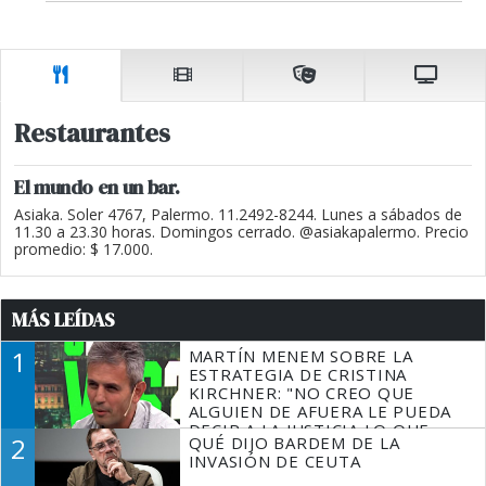
Restaurantes
El mundo en un bar.
Asiaka. Soler 4767, Palermo. 11.2492-8244. Lunes a sábados de
11.30 a 23.30 horas. Domingos cerrado. @asiakapalermo. Precio
promedio: $ 17.000.
MÁS LEÍDAS
1
MARTÍN MENEM SOBRE LA
ESTRATEGIA DE CRISTINA
KIRCHNER: "NO CREO QUE
ALGUIEN DE AFUERA LE PUEDA
DECIR A LA JUSTICIA LO QUE
2
QUÉ DIJO BARDEM DE LA
TIENE QUE HACER"
INVASIÓN DE CEUTA