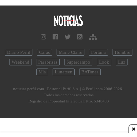
Diario Perfil
Caras
Marie Claire
Fortuna
Hombre
Weekend
Parabrisas
Supercampo
Look
Luz
Mía
Lunateen
BATimes
noticias.perfil.com - Editorial Perfil S.A.
| © Perfil.com 2006-2026 -
Todos los derechos reservados
Registro de Propiedad Intelectual: Nro. 5346433