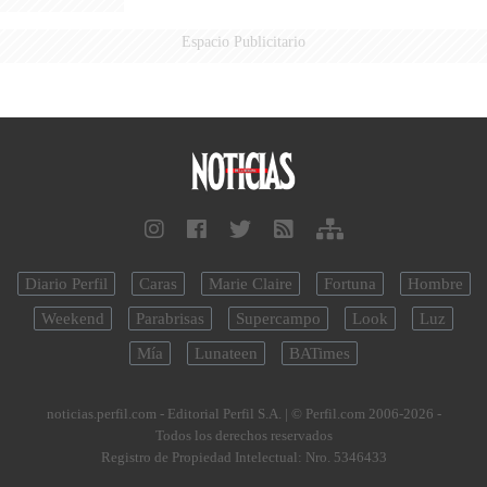
Espacio Publicitario
Diario Perfil
Caras
Marie Claire
Fortuna
Hombre
Weekend
Parabrisas
Supercampo
Look
Luz
Mía
Lunateen
BATimes
noticias.perfil.com - Editorial Perfil S.A.
| © Perfil.com 2006-2026 -
Todos los derechos reservados
Registro de Propiedad Intelectual: Nro. 5346433