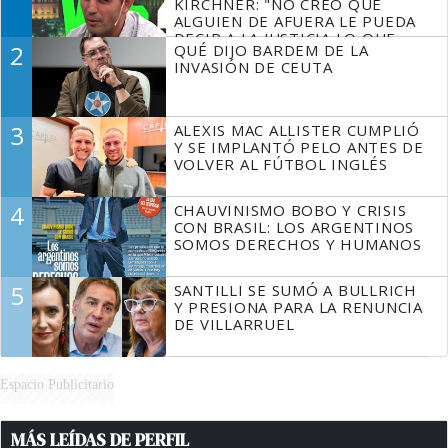
KIRCHNER: "NO CREO QUE
ALGUIEN DE AFUERA LE PUEDA
DECIR A LA JUSTICIA LO QUE
2
QUÉ DIJO BARDEM DE LA
TIENE QUE HACER"
INVASIÓN DE CEUTA
3
ALEXIS MAC ALLISTER CUMPLIÓ
Y SE IMPLANTÓ PELO ANTES DE
VOLVER AL FÚTBOL INGLÉS
4
CHAUVINISMO BOBO Y CRISIS
CON BRASIL: LOS ARGENTINOS
SOMOS DERECHOS Y HUMANOS
5
SANTILLI SE SUMÓ A BULLRICH
Y PRESIONA PARA LA RENUNCIA
DE VILLARRUEL
Espacio Publicitario
MÁS LEÍDAS DE PERFIL