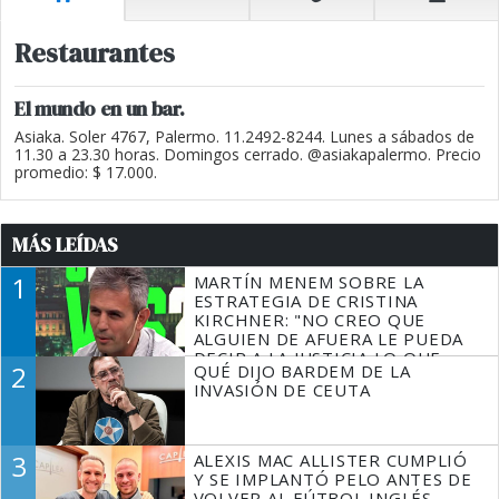
Restaurantes
El mundo en un bar.
Asiaka. Soler 4767, Palermo. 11.2492-8244. Lunes a sábados de
11.30 a 23.30 horas. Domingos cerrado. @asiakapalermo. Precio
promedio: $ 17.000.
MÁS LEÍDAS
1
MARTÍN MENEM SOBRE LA
ESTRATEGIA DE CRISTINA
KIRCHNER: "NO CREO QUE
ALGUIEN DE AFUERA LE PUEDA
DECIR A LA JUSTICIA LO QUE
2
QUÉ DIJO BARDEM DE LA
TIENE QUE HACER"
INVASIÓN DE CEUTA
3
ALEXIS MAC ALLISTER CUMPLIÓ
Y SE IMPLANTÓ PELO ANTES DE
VOLVER AL FÚTBOL INGLÉS