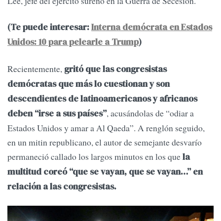
Lee, jefe del ejército sureño en la Guerra de Secesión.
(Te puede interesar:
Interna demócrata en Estados
Unidos: 10 para pelearle a Trump
)
Recientemente,
gritó que las congresistas
demócratas que más lo cuestionan y son
descendientes de latinoamericanos y africanos
, acusándolas de “odiar a
deben “irse a sus países”
Estados Unidos y amar a Al Qaeda”. A renglón seguido,
en un mitin republicano, el autor de semejante desvarío
permaneció callado los largos minutos en los que
la
multitud coreó “que se vayan, que se vayan…” en
relación a las congresistas.