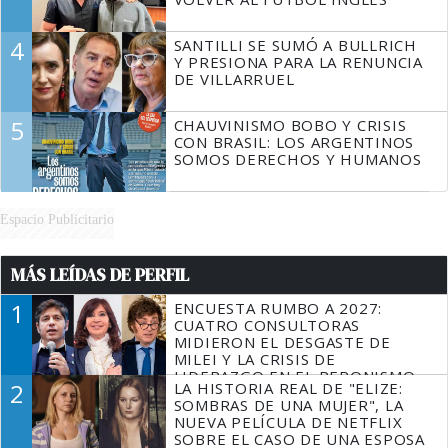
4
SANTILLI SE SUMÓ A BULLRICH
Y PRESIONA PARA LA RENUNCIA
DE VILLARRUEL
5
CHAUVINISMO BOBO Y CRISIS
CON BRASIL: LOS ARGENTINOS
SOMOS DERECHOS Y HUMANOS
Espacio Publicitario
MÁS LEÍDAS DE PERFIL
1
ENCUESTA RUMBO A 2027:
CUATRO CONSULTORAS
MIDIERON EL DESGASTE DE
MILEI Y LA CRISIS DE
LIDERAZGO EN EL PERONISMO
2
LA HISTORIA REAL DE "ELIZE:
SOMBRAS DE UNA MUJER", LA
NUEVA PELÍCULA DE NETFLIX
SOBRE EL CASO DE UNA ESPOSA