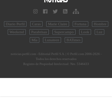
Diario Perfil
Caras
Marie Claire
Fortuna
Hombre
Weekend
Parabrisas
Supercampo
Look
Luz
Mía
Lunateen
BATimes
noticias.perfil.com - Editorial Perfil S.A.
| © Perfil.com 2006-2026 -
Todos los derechos reservados
Registro de Propiedad Intelectual: Nro. 5346433