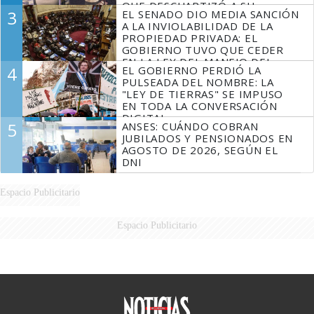
QUE DESCUARTIZÓ A SU
3
EL SENADO DIO MEDIA SANCIÓN
MARIDO
A LA INVIOLABILIDAD DE LA
PROPIEDAD PRIVADA: EL
GOBIERNO TUVO QUE CEDER
EN LA LEY DEL MANEJO DEL
4
EL GOBIERNO PERDIÓ LA
FUEGO
PULSEADA DEL NOMBRE: LA
"LEY DE TIERRAS" SE IMPUSO
EN TODA LA CONVERSACIÓN
DIGITAL
5
ANSES: CUÁNDO COBRAN
JUBILADOS Y PENSIONADOS EN
AGOSTO DE 2026, SEGÚN EL
DNI
Espacio Publicitario
Espacio Publicitario