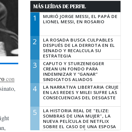
MÁS LEÍDAS DE PERFIL
1
MURIÓ JORGE MESSI, EL PAPÁ DE
LIONEL MESSI, EN ROSARIO
2
LA ROSADA BUSCA CULPABLES
DESPUÉS DE LA DERROTA EN EL
SENADO Y RECALCULA SU
ESTRATEGIA
3
CAPUTO Y STURZENEGGER
CREAN UN FONDO PARA
INDEMNIZAR Y “GANAR”
ro
con
SINDICATOS ALIADOS
4
LA NARRATIVA LIBERTARIA CRUJE
sinato,
EN LAS REDES Y MILEI SUFRE LAS
CONSECUENCIAS DEL DESGASTE
5
LA HISTORIA REAL DE "ELIZE:
SOMBRAS DE UNA MUJER", LA
ight
NUEVA PELÍCULA DE NETFLIX
SOBRE EL CASO DE UNA ESPOSA
an,
QUE DESCUARTIZÓ A SU