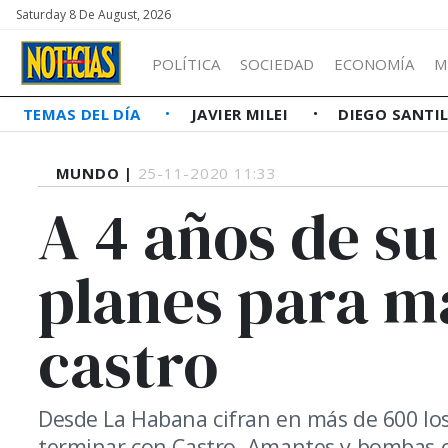
Saturday 8 De August, 2026
POLÍTICA
SOCIEDAD
ECONOMÍA
M
TEMAS DEL DÍA
JAVIER MILEI
DIEGO SANTI
MUNDO |
25-11-2020 11:33
A 4 años de su
planes para ma
castro
Desde La Habana cifran en más de 600 los
terminar con Castro. Amantes y bombas o