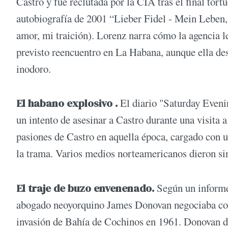
Castro y fue reclutada por la CIA tras el final tor
autobiografía de 2001 “Lieber Fidel - Mein Leben,
amor, mi traición). Lorenz narra cómo la agencia l
previsto reencuentro en La Habana, aunque ella desi
inodoro.
El habano explosivo .
El diario "Saturday Eveni
un intento de asesinar a Castro durante una visita
pasiones de Castro en aquella época, cargado con 
la trama. Varios medios norteamericanos dieron sin
El traje de buzo envenenado.
Según un informe
abogado neoyorquino James Donovan negociaba con F
invasión de Bahía de Cochinos en 1961. Donovan deb