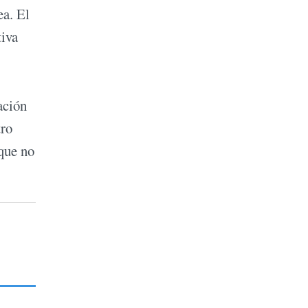
ea. El
tiva
ación
tro
rque no