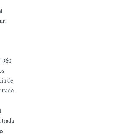
mi
 un
 1960
es
cia de
cutado.
l
strada
as