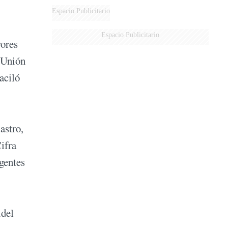
MARIDO
Espacio Publicitario
Espacio Publicitario
ores
 Unión
aciló
astro,
ifra
gentes
idel