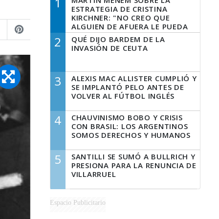
1
MARTÍN MENEM SOBRE LA
ESTRATEGIA DE CRISTINA
KIRCHNER: "NO CREO QUE
ALGUIEN DE AFUERA LE PUEDA
DECIR A LA JUSTICIA LO QUE
2
QUÉ DIJO BARDEM DE LA
TIENE QUE HACER"
INVASIÓN DE CEUTA
3
ALEXIS MAC ALLISTER CUMPLIÓ Y
SE IMPLANTÓ PELO ANTES DE
VOLVER AL FÚTBOL INGLÉS
4
CHAUVINISMO BOBO Y CRISIS
CON BRASIL: LOS ARGENTINOS
SOMOS DERECHOS Y HUMANOS
5
SANTILLI SE SUMÓ A BULLRICH Y
PRESIONA PARA LA RENUNCIA DE
VILLARRUEL
Espacio Publicitario