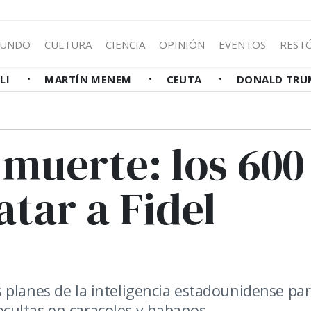
UNDO
CULTURA
CIENCIA
OPINIÓN
EVENTOS
REST
LLI
MARTÍN MENEM
CEUTA
DONALD TRU
 muerte: los 600
tar a Fidel
 planes de la inteligencia estadounidense pa
cultas en caracoles y habanos.