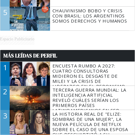
5
CHAUVINISMO BOBO Y CRISIS
CON BRASIL: LOS ARGENTINOS
SOMOS DERECHOS Y HUMANOS
Espacio Publicitario
MÁS LEÍDAS DE PERFIL
1
ENCUESTA RUMBO A 2027:
CUATRO CONSULTORAS
MIDIERON EL DESGASTE DE
MILEI Y LA CRISIS DE
LIDERAZGO EN EL PERONISMO
2
TERCERA GUERRA MUNDIAL: LA
INTELIGENCIA ARTIFICIAL
REVELÓ CUÁLES SERÍAN LOS
PRIMEROS PAÍSES
LATINOAMERICANOS EN SER
3
LA HISTORIA REAL DE "ELIZE:
DERROTADOS
SOMBRAS DE UNA MUJER", LA
NUEVA PELÍCULA DE NETFLIX
SOBRE EL CASO DE UNA ESPOSA
QUE DESCUARTIZÓ A SU