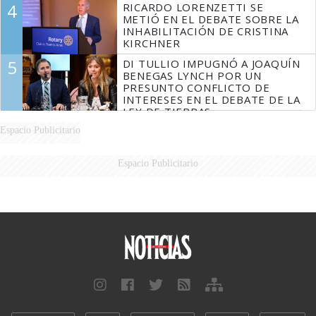
4
RICARDO LORENZETTI SE
MARIDO
METIÓ EN EL DEBATE SOBRE LA
INHABILITACIÓN DE CRISTINA
KIRCHNER
5
DI TULLIO IMPUGNÓ A JOAQUÍN
BENEGAS LYNCH POR UN
PRESUNTO CONFLICTO DE
INTERESES EN EL DEBATE DE LA
LEY DE TIERRAS
Espacio Publicitario
Espacio Publicitario