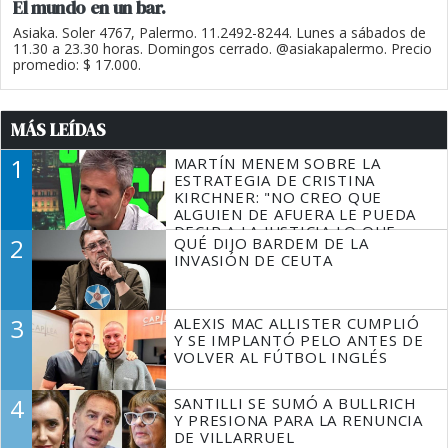
El mundo en un bar.
Asiaka. Soler 4767, Palermo. 11.2492-8244. Lunes a sábados de
11.30 a 23.30 horas. Domingos cerrado. @asiakapalermo. Precio
promedio: $ 17.000.
MÁS LEÍDAS
1
MARTÍN MENEM SOBRE LA
ESTRATEGIA DE CRISTINA
KIRCHNER: "NO CREO QUE
ALGUIEN DE AFUERA LE PUEDA
DECIR A LA JUSTICIA LO QUE
2
QUÉ DIJO BARDEM DE LA
TIENE QUE HACER"
INVASIÓN DE CEUTA
3
ALEXIS MAC ALLISTER CUMPLIÓ
Y SE IMPLANTÓ PELO ANTES DE
VOLVER AL FÚTBOL INGLÉS
4
SANTILLI SE SUMÓ A BULLRICH
Y PRESIONA PARA LA RENUNCIA
DE VILLARRUEL