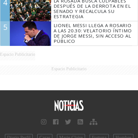
4
LA ROSADA BUSCA CULPABLES
DESPUÉS DE LA DERROTA EN EL
SENADO Y RECALCULA SU
ESTRATEGIA
5
LIONEL MESSI LLEGA A ROSARIO
A LAS 20.30: VELATORIO ÍNTIMO
DE JORGE MESSI, SIN ACCESO AL
PÚBLICO
Espacio Publicitario
Espacio Publicitario
Diario Perfil
Caras
Marie Claire
Fortuna
Hombre