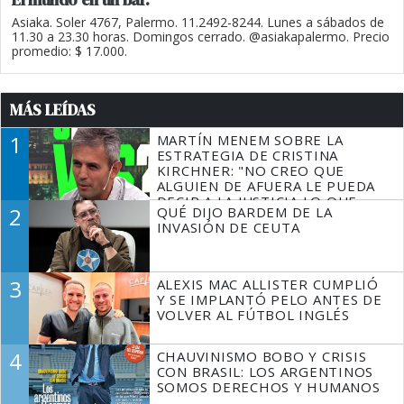
Asiaka. Soler 4767, Palermo. 11.2492-8244. Lunes a sábados de
11.30 a 23.30 horas. Domingos cerrado. @asiakapalermo. Precio
promedio: $ 17.000.
MÁS LEÍDAS
1
MARTÍN MENEM SOBRE LA
ESTRATEGIA DE CRISTINA
KIRCHNER: "NO CREO QUE
ALGUIEN DE AFUERA LE PUEDA
DECIR A LA JUSTICIA LO QUE
2
QUÉ DIJO BARDEM DE LA
TIENE QUE HACER"
INVASIÓN DE CEUTA
3
ALEXIS MAC ALLISTER CUMPLIÓ
Y SE IMPLANTÓ PELO ANTES DE
VOLVER AL FÚTBOL INGLÉS
4
CHAUVINISMO BOBO Y CRISIS
CON BRASIL: LOS ARGENTINOS
SOMOS DERECHOS Y HUMANOS