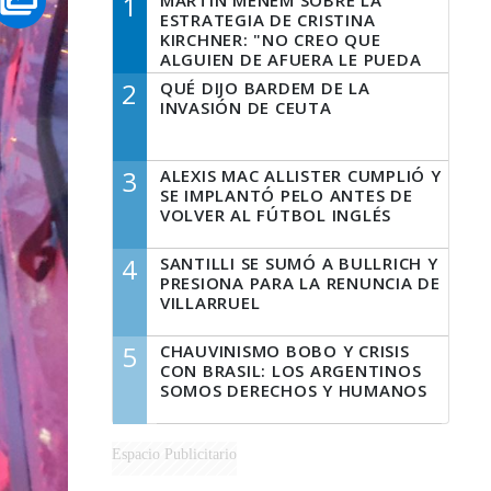
1
MARTÍN MENEM SOBRE LA
ESTRATEGIA DE CRISTINA
KIRCHNER: "NO CREO QUE
ALGUIEN DE AFUERA LE PUEDA
DECIR A LA JUSTICIA LO QUE
2
QUÉ DIJO BARDEM DE LA
TIENE QUE HACER"
INVASIÓN DE CEUTA
3
ALEXIS MAC ALLISTER CUMPLIÓ Y
SE IMPLANTÓ PELO ANTES DE
VOLVER AL FÚTBOL INGLÉS
4
SANTILLI SE SUMÓ A BULLRICH Y
PRESIONA PARA LA RENUNCIA DE
VILLARRUEL
5
CHAUVINISMO BOBO Y CRISIS
CON BRASIL: LOS ARGENTINOS
SOMOS DERECHOS Y HUMANOS
Espacio Publicitario