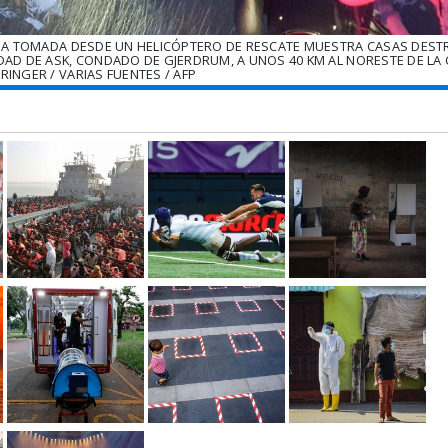
EGA TOMADA DESDE UN HELICÓPTERO DE RESCATE MUESTRA CASAS DEST
DAD DE ASK, CONDADO DE GJERDRUM, A UNOS 40 KM AL NORESTE DE LA 
RINGER / VARIAS FUENTES / AFP