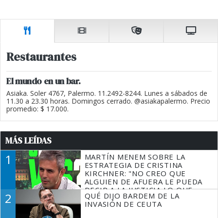
Restaurantes
El mundo en un bar.
Asiaka. Soler 4767, Palermo. 11.2492-8244. Lunes a sábados de
11.30 a 23.30 horas. Domingos cerrado. @asiakapalermo. Precio
promedio: $ 17.000.
MÁS LEÍDAS
1
MARTÍN MENEM SOBRE LA
ESTRATEGIA DE CRISTINA
KIRCHNER: "NO CREO QUE
ALGUIEN DE AFUERA LE PUEDA
DECIR A LA JUSTICIA LO QUE
2
QUÉ DIJO BARDEM DE LA
TIENE QUE HACER"
INVASIÓN DE CEUTA