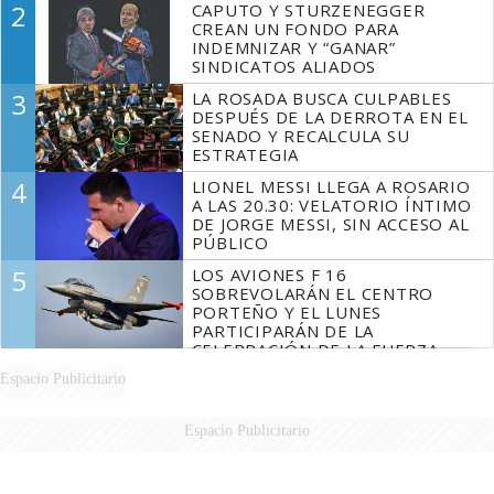
2
CAPUTO Y STURZENEGGER
CREAN UN FONDO PARA
INDEMNIZAR Y “GANAR”
SINDICATOS ALIADOS
3
LA ROSADA BUSCA CULPABLES
DESPUÉS DE LA DERROTA EN EL
SENADO Y RECALCULA SU
ESTRATEGIA
4
LIONEL MESSI LLEGA A ROSARIO
A LAS 20.30: VELATORIO ÍNTIMO
DE JORGE MESSI, SIN ACCESO AL
PÚBLICO
5
LOS AVIONES F 16
SOBREVOLARÁN EL CENTRO
PORTEÑO Y EL LUNES
PARTICIPARÁN DE LA
CELEBRACIÓN DE LA FUERZA
AÉREA
Espacio Publicitario
Espacio Publicitario