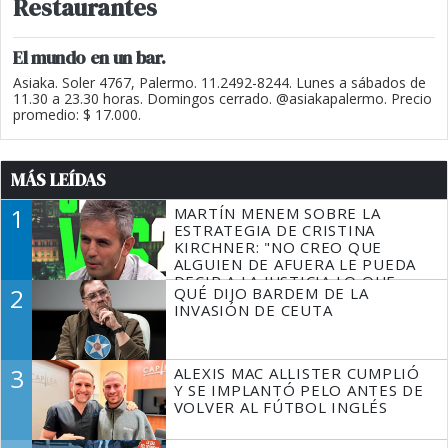
Restaurantes
El mundo en un bar.
Asiaka. Soler 4767, Palermo. 11.2492-8244. Lunes a sábados de
11.30 a 23.30 horas. Domingos cerrado. @asiakapalermo. Precio
promedio: $ 17.000.
MÁS LEÍDAS
1
MARTÍN MENEM SOBRE LA
ESTRATEGIA DE CRISTINA
KIRCHNER: "NO CREO QUE
ALGUIEN DE AFUERA LE PUEDA
DECIR A LA JUSTICIA LO QUE
2
QUÉ DIJO BARDEM DE LA
TIENE QUE HACER"
INVASIÓN DE CEUTA
3
ALEXIS MAC ALLISTER CUMPLIÓ
Y SE IMPLANTÓ PELO ANTES DE
VOLVER AL FÚTBOL INGLÉS