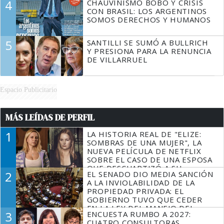
4
CHAUVINISMO BOBO Y CRISIS
CON BRASIL: LOS ARGENTINOS
SOMOS DERECHOS Y HUMANOS
5
SANTILLI SE SUMÓ A BULLRICH
Y PRESIONA PARA LA RENUNCIA
DE VILLARRUEL
Espacio Publicitario
MÁS LEÍDAS DE PERFIL
1
LA HISTORIA REAL DE "ELIZE:
SOMBRAS DE UNA MUJER", LA
NUEVA PELÍCULA DE NETFLIX
SOBRE EL CASO DE UNA ESPOSA
QUE DESCUARTIZÓ A SU
2
EL SENADO DIO MEDIA SANCIÓN
MARIDO
A LA INVIOLABILIDAD DE LA
PROPIEDAD PRIVADA: EL
GOBIERNO TUVO QUE CEDER
EN LA LEY DEL MANEJO DEL
3
ENCUESTA RUMBO A 2027:
FUEGO
CUATRO CONSULTORAS