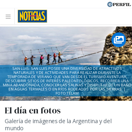
SAN LUIS: SAN LUIS POSEE UNA DIVERSIDAD DE ATRACTIVOS
NATURALES Y DE ACTIVIDADES PARA REALIZAR DURANTE LA
TEMPORADA DE VERANO QUE VAN DESDE EL TURISMO AVENTURA,
DESCUBRIR SITIOS DE INTERÉS PALEONTOLÓGICOS, RECORRER UNA
MINA ABANDONADA, CONOCER LAS SALINAS Y DISFRUTAR DE UN BAÑO
EN AGUAS TERMALES O EN RÍOS RODEADOS POR LAS SIERRAS. |
FOTO:TÉLAM
El día en fotos
Galería de imágenes de la Argentina y del
mundo