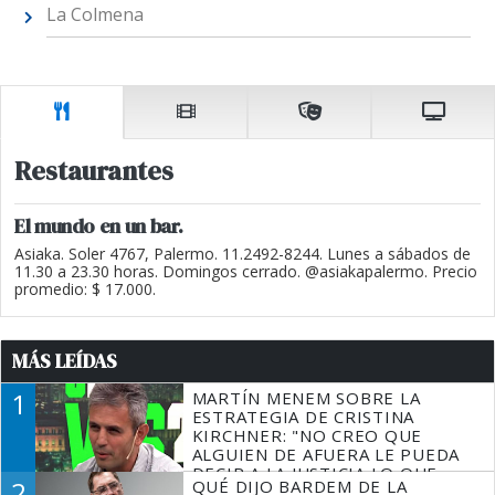
La Colmena
Restaurantes
El mundo en un bar.
Asiaka. Soler 4767, Palermo. 11.2492-8244. Lunes a sábados de
11.30 a 23.30 horas. Domingos cerrado. @asiakapalermo. Precio
promedio: $ 17.000.
MÁS LEÍDAS
1
MARTÍN MENEM SOBRE LA
ESTRATEGIA DE CRISTINA
KIRCHNER: "NO CREO QUE
ALGUIEN DE AFUERA LE PUEDA
DECIR A LA JUSTICIA LO QUE
2
QUÉ DIJO BARDEM DE LA
TIENE QUE HACER"