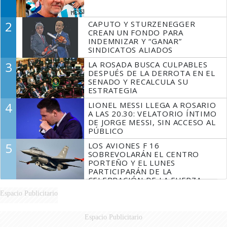
2
CAPUTO Y STURZENEGGER
CREAN UN FONDO PARA
INDEMNIZAR Y “GANAR”
SINDICATOS ALIADOS
3
LA ROSADA BUSCA CULPABLES
DESPUÉS DE LA DERROTA EN EL
SENADO Y RECALCULA SU
ESTRATEGIA
4
LIONEL MESSI LLEGA A ROSARIO
A LAS 20.30: VELATORIO ÍNTIMO
DE JORGE MESSI, SIN ACCESO AL
PÚBLICO
5
LOS AVIONES F 16
SOBREVOLARÁN EL CENTRO
PORTEÑO Y EL LUNES
PARTICIPARÁN DE LA
CELEBRACIÓN DE LA FUERZA
AÉREA
Espacio Publicitario
Espacio Publicitario