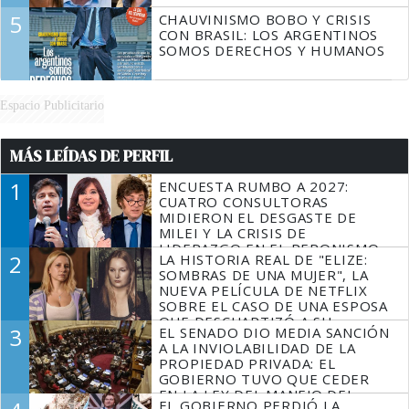
5
CHAUVINISMO BOBO Y CRISIS
CON BRASIL: LOS ARGENTINOS
SOMOS DERECHOS Y HUMANOS
Espacio Publicitario
MÁS LEÍDAS DE PERFIL
1
ENCUESTA RUMBO A 2027:
CUATRO CONSULTORAS
MIDIERON EL DESGASTE DE
MILEI Y LA CRISIS DE
LIDERAZGO EN EL PERONISMO
2
LA HISTORIA REAL DE "ELIZE:
SOMBRAS DE UNA MUJER", LA
NUEVA PELÍCULA DE NETFLIX
SOBRE EL CASO DE UNA ESPOSA
QUE DESCUARTIZÓ A SU
3
EL SENADO DIO MEDIA SANCIÓN
MARIDO
A LA INVIOLABILIDAD DE LA
PROPIEDAD PRIVADA: EL
GOBIERNO TUVO QUE CEDER
EN LA LEY DEL MANEJO DEL
EL GOBIERNO PERDIÓ LA