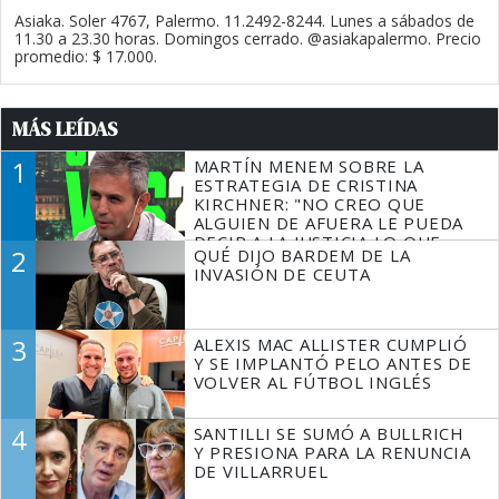
Asiaka. Soler 4767, Palermo. 11.2492-8244. Lunes a sábados de
11.30 a 23.30 horas. Domingos cerrado. @asiakapalermo. Precio
promedio: $ 17.000.
MÁS LEÍDAS
1
MARTÍN MENEM SOBRE LA
ESTRATEGIA DE CRISTINA
KIRCHNER: "NO CREO QUE
ALGUIEN DE AFUERA LE PUEDA
DECIR A LA JUSTICIA LO QUE
2
QUÉ DIJO BARDEM DE LA
TIENE QUE HACER"
INVASIÓN DE CEUTA
3
ALEXIS MAC ALLISTER CUMPLIÓ
Y SE IMPLANTÓ PELO ANTES DE
VOLVER AL FÚTBOL INGLÉS
4
SANTILLI SE SUMÓ A BULLRICH
Y PRESIONA PARA LA RENUNCIA
DE VILLARRUEL