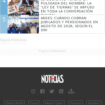
4
FUEGO
PULSEADA DEL NOMBRE: LA
"LEY DE TIERRAS" SE IMPUSO
EN TODA LA CONVERSACIÓN
DIGITAL
5
ANSES: CUÁNDO COBRAN
JUBILADOS Y PENSIONADOS EN
AGOSTO DE 2026, SEGÚN EL
DNI
Espacio Publicitario
Espacio Publicitario
Diario Perfil
Caras
Marie Claire
Fortuna
Hombre