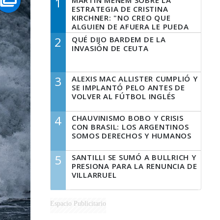
1
MARTÍN MENEM SOBRE LA
ESTRATEGIA DE CRISTINA
KIRCHNER: "NO CREO QUE
ALGUIEN DE AFUERA LE PUEDA
DECIR A LA JUSTICIA LO QUE
2
QUÉ DIJO BARDEM DE LA
TIENE QUE HACER"
INVASIÓN DE CEUTA
3
ALEXIS MAC ALLISTER CUMPLIÓ Y
SE IMPLANTÓ PELO ANTES DE
VOLVER AL FÚTBOL INGLÉS
4
CHAUVINISMO BOBO Y CRISIS
CON BRASIL: LOS ARGENTINOS
SOMOS DERECHOS Y HUMANOS
5
SANTILLI SE SUMÓ A BULLRICH Y
PRESIONA PARA LA RENUNCIA DE
VILLARRUEL
Espacio Publicitario