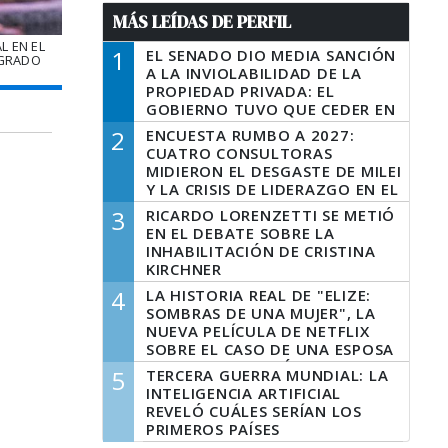
MÁS LEÍDAS DE PERFIL
L EN EL
1
EL SENADO DIO MEDIA SANCIÓN
AGRADO
A LA INVIOLABILIDAD DE LA
PROPIEDAD PRIVADA: EL
GOBIERNO TUVO QUE CEDER EN
LA LEY DEL MANEJO DEL FUEGO
2
ENCUESTA RUMBO A 2027:
CUATRO CONSULTORAS
MIDIERON EL DESGASTE DE MILEI
Y LA CRISIS DE LIDERAZGO EN EL
PERONISMO
3
RICARDO LORENZETTI SE METIÓ
EN EL DEBATE SOBRE LA
INHABILITACIÓN DE CRISTINA
KIRCHNER
4
LA HISTORIA REAL DE "ELIZE:
SOMBRAS DE UNA MUJER", LA
NUEVA PELÍCULA DE NETFLIX
SOBRE EL CASO DE UNA ESPOSA
QUE DESCUARTIZÓ A SU
5
TERCERA GUERRA MUNDIAL: LA
MARIDO
INTELIGENCIA ARTIFICIAL
REVELÓ CUÁLES SERÍAN LOS
PRIMEROS PAÍSES
LATINOAMERICANOS EN SER