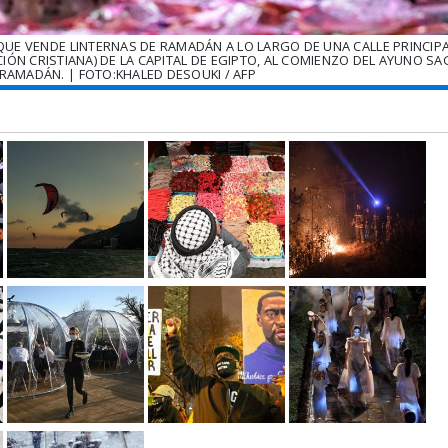
UE VENDE LINTERNAS DE RAMADÁN A LO LARGO DE UNA CALLE PRINCIPA
N CRISTIANA) DE LA CAPITAL DE EGIPTO, AL COMIENZO DEL AYUNO S
RAMADÁN. | FOTO:KHALED DESOUKI / AFP