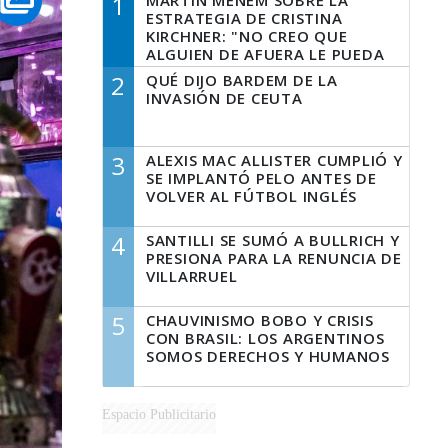
1
MARTÍN MENEM SOBRE LA
ESTRATEGIA DE CRISTINA
KIRCHNER: "NO CREO QUE
ALGUIEN DE AFUERA LE PUEDA
DECIR A LA JUSTICIA LO QUE
2
QUÉ DIJO BARDEM DE LA
TIENE QUE HACER"
INVASIÓN DE CEUTA
3
ALEXIS MAC ALLISTER CUMPLIÓ Y
SE IMPLANTÓ PELO ANTES DE
VOLVER AL FÚTBOL INGLÉS
4
SANTILLI SE SUMÓ A BULLRICH Y
PRESIONA PARA LA RENUNCIA DE
VILLARRUEL
5
CHAUVINISMO BOBO Y CRISIS
CON BRASIL: LOS ARGENTINOS
SOMOS DERECHOS Y HUMANOS
Espacio Publicitario