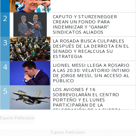
2
CAPUTO Y STURZENEGGER
CREAN UN FONDO PARA
INDEMNIZAR Y “GANAR”
SINDICATOS ALIADOS
3
LA ROSADA BUSCA CULPABLES
DESPUÉS DE LA DERROTA EN EL
SENADO Y RECALCULA SU
ESTRATEGIA
4
LIONEL MESSI LLEGA A ROSARIO
A LAS 20.30: VELATORIO ÍNTIMO
DE JORGE MESSI, SIN ACCESO AL
PÚBLICO
5
LOS AVIONES F 16
SOBREVOLARÁN EL CENTRO
PORTEÑO Y EL LUNES
PARTICIPARÁN DE LA
CELEBRACIÓN DE LA FUERZA
AÉREA
Espacio Publicitario
Espacio Publicitario