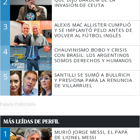
2
TIENE QUE HACER"
INVASIÓN DE CEUTA
3
ALEXIS MAC ALLISTER CUMPLIÓ
Y SE IMPLANTÓ PELO ANTES DE
VOLVER AL FÚTBOL INGLÉS
4
CHAUVINISMO BOBO Y CRISIS
CON BRASIL: LOS ARGENTINOS
SOMOS DERECHOS Y HUMANOS
5
SANTILLI SE SUMÓ A BULLRICH
Y PRESIONA PARA LA RENUNCIA
DE VILLARRUEL
Espacio Publicitario
MÁS LEÍDAS DE PERFIL
1
MURIÓ JORGE MESSI, EL PAPÁ
DE LIONEL MESSI