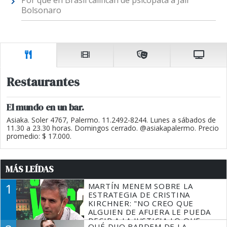
Por qué en Brasil califican de psicópata a Jair
Bolsonaro
Restaurantes
El mundo en un bar.
Asiaka. Soler 4767, Palermo. 11.2492-8244. Lunes a sábados de
11.30 a 23.30 horas. Domingos cerrado. @asiakapalermo. Precio
promedio: $ 17.000.
MÁS LEÍDAS
1
MARTÍN MENEM SOBRE LA
ESTRATEGIA DE CRISTINA
KIRCHNER: "NO CREO QUE
ALGUIEN DE AFUERA LE PUEDA
DECIR A LA JUSTICIA LO QUE
QUÉ DIJO BARDEM DE LA