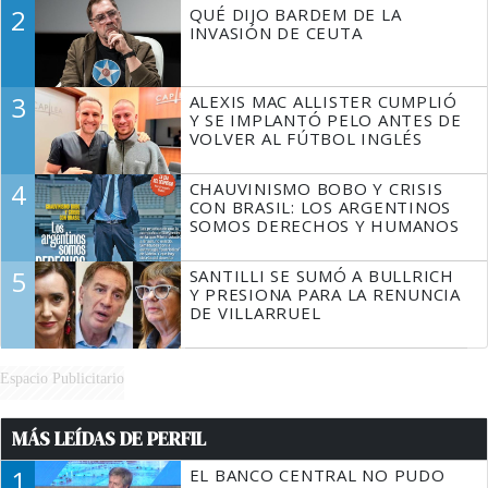
DECIR A LA JUSTICIA LO QUE
2
QUÉ DIJO BARDEM DE LA
TIENE QUE HACER"
INVASIÓN DE CEUTA
3
ALEXIS MAC ALLISTER CUMPLIÓ
Y SE IMPLANTÓ PELO ANTES DE
VOLVER AL FÚTBOL INGLÉS
4
CHAUVINISMO BOBO Y CRISIS
CON BRASIL: LOS ARGENTINOS
SOMOS DERECHOS Y HUMANOS
5
SANTILLI SE SUMÓ A BULLRICH
Y PRESIONA PARA LA RENUNCIA
DE VILLARRUEL
Espacio Publicitario
MÁS LEÍDAS DE PERFIL
1
EL BANCO CENTRAL NO PUDO