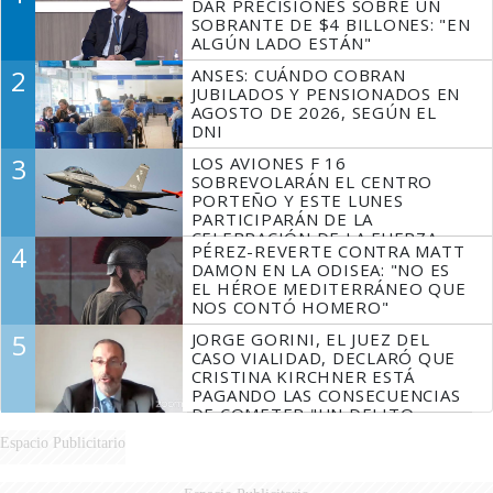
DAR PRECISIONES SOBRE UN
SOBRANTE DE $4 BILLONES: "EN
ALGÚN LADO ESTÁN"
2
ANSES: CUÁNDO COBRAN
JUBILADOS Y PENSIONADOS EN
AGOSTO DE 2026, SEGÚN EL
DNI
3
LOS AVIONES F 16
SOBREVOLARÁN EL CENTRO
PORTEÑO Y ESTE LUNES
PARTICIPARÁN DE LA
CELEBRACIÓN DE LA FUERZA
4
PÉREZ-REVERTE CONTRA MATT
AÉREA
DAMON EN LA ODISEA: "NO ES
EL HÉROE MEDITERRÁNEO QUE
NOS CONTÓ HOMERO"
5
JORGE GORINI, EL JUEZ DEL
CASO VIALIDAD, DECLARÓ QUE
CRISTINA KIRCHNER ESTÁ
PAGANDO LAS CONSECUENCIAS
DE COMETER "UN DELITO
COMPROBADO"
Espacio Publicitario