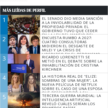
MÁS LEÍDAS DE PERFIL
1
EL SENADO DIO MEDIA SANCIÓN
A LA INVIOLABILIDAD DE LA
PROPIEDAD PRIVADA: EL
GOBIERNO TUVO QUE CEDER
EN LA LEY DEL MANEJO DEL
2
ENCUESTA RUMBO A 2027:
FUEGO
CUATRO CONSULTORAS
MIDIERON EL DESGASTE DE
MILEI Y LA CRISIS DE
LIDERAZGO EN EL PERONISMO
3
RICARDO LORENZETTI SE
METIÓ EN EL DEBATE SOBRE LA
INHABILITACIÓN DE CRISTINA
KIRCHNER
4
LA HISTORIA REAL DE "ELIZE:
SOMBRAS DE UNA MUJER", LA
NUEVA PELÍCULA DE NETFLIX
SOBRE EL CASO DE UNA ESPOSA
QUE DESCUARTIZÓ A SU
5
TERCERA GUERRA MUNDIAL: LA
MARIDO
INTELIGENCIA ARTIFICIAL
REVELÓ CUÁLES SERÍAN LOS
PRIMEROS PAÍSES