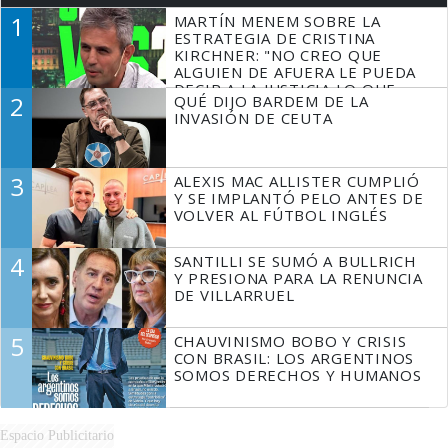
1
MARTÍN MENEM SOBRE LA
ESTRATEGIA DE CRISTINA
KIRCHNER: "NO CREO QUE
ALGUIEN DE AFUERA LE PUEDA
DECIR A LA JUSTICIA LO QUE
2
QUÉ DIJO BARDEM DE LA
TIENE QUE HACER"
INVASIÓN DE CEUTA
3
ALEXIS MAC ALLISTER CUMPLIÓ
Y SE IMPLANTÓ PELO ANTES DE
VOLVER AL FÚTBOL INGLÉS
4
SANTILLI SE SUMÓ A BULLRICH
Y PRESIONA PARA LA RENUNCIA
DE VILLARRUEL
5
CHAUVINISMO BOBO Y CRISIS
CON BRASIL: LOS ARGENTINOS
SOMOS DERECHOS Y HUMANOS
Espacio Publicitario