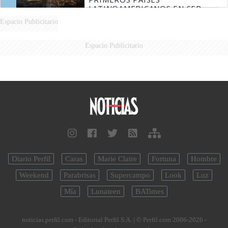
LATINOAMERICANOS EN SER
DERROTADOS
Espacio Publicitario
Espacio Publicitario
Diario Perfil
Caras
Marie Claire
Fortuna
Hombre
Weekend
Parabrisas
Supercampo
Look
Luz
Mía
Lunateen
BATimes
noticias.perfil.com - Editorial Perfil S.A.
| © Perfil.com 2006-2026 -