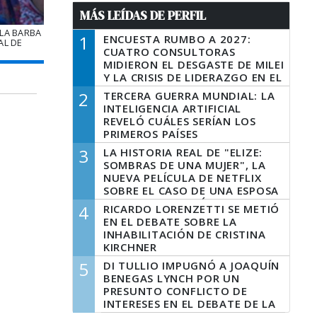
MÁS LEÍDAS DE PERFIL
LA BARBA
1
ENCUESTA RUMBO A 2027:
AL DE
CUATRO CONSULTORAS
MIDIERON EL DESGASTE DE MILEI
Y LA CRISIS DE LIDERAZGO EN EL
PERONISMO
2
TERCERA GUERRA MUNDIAL: LA
INTELIGENCIA ARTIFICIAL
REVELÓ CUÁLES SERÍAN LOS
PRIMEROS PAÍSES
LATINOAMERICANOS EN SER
3
LA HISTORIA REAL DE "ELIZE:
DERROTADOS
SOMBRAS DE UNA MUJER", LA
NUEVA PELÍCULA DE NETFLIX
SOBRE EL CASO DE UNA ESPOSA
QUE DESCUARTIZÓ A SU
4
RICARDO LORENZETTI SE METIÓ
MARIDO
EN EL DEBATE SOBRE LA
INHABILITACIÓN DE CRISTINA
KIRCHNER
5
DI TULLIO IMPUGNÓ A JOAQUÍN
BENEGAS LYNCH POR UN
PRESUNTO CONFLICTO DE
INTERESES EN EL DEBATE DE LA
LEY DE TIERRAS