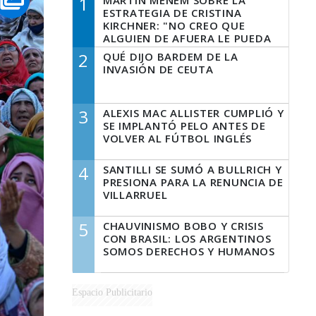
1
MARTÍN MENEM SOBRE LA
ESTRATEGIA DE CRISTINA
KIRCHNER: "NO CREO QUE
ALGUIEN DE AFUERA LE PUEDA
DECIR A LA JUSTICIA LO QUE
2
QUÉ DIJO BARDEM DE LA
TIENE QUE HACER"
INVASIÓN DE CEUTA
3
ALEXIS MAC ALLISTER CUMPLIÓ Y
SE IMPLANTÓ PELO ANTES DE
VOLVER AL FÚTBOL INGLÉS
4
SANTILLI SE SUMÓ A BULLRICH Y
PRESIONA PARA LA RENUNCIA DE
VILLARRUEL
5
CHAUVINISMO BOBO Y CRISIS
CON BRASIL: LOS ARGENTINOS
SOMOS DERECHOS Y HUMANOS
Espacio Publicitario