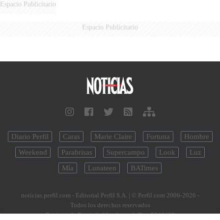
Espacio Publicitario
Espacio Publicitario
Diario Perfil
Caras
Marie Claire
Fortuna
Hombre
Weekend
Parabrisas
Supercampo
Look
Luz
Mía
Lunateen
BATimes
noticias.perfil.com - Editorial Perfil S.A.
| © Perfil.com 2006-2026 -
Todos los derechos reservados
Registro de Propiedad Intelectual: Nro. 5346433