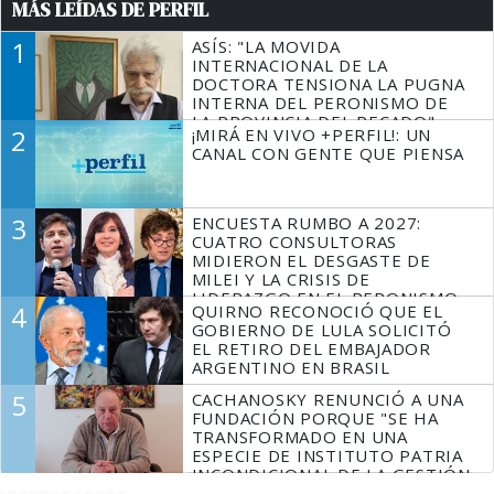
MÁS LEÍDAS DE PERFIL
1
ASÍS: "LA MOVIDA
INTERNACIONAL DE LA
DOCTORA TENSIONA LA PUGNA
INTERNA DEL PERONISMO DE
LA PROVINCIA DEL PECADO"
2
¡MIRÁ EN VIVO +PERFIL!: UN
CANAL CON GENTE QUE PIENSA
3
ENCUESTA RUMBO A 2027:
CUATRO CONSULTORAS
MIDIERON EL DESGASTE DE
MILEI Y LA CRISIS DE
LIDERAZGO EN EL PERONISMO
4
QUIRNO RECONOCIÓ QUE EL
GOBIERNO DE LULA SOLICITÓ
EL RETIRO DEL EMBAJADOR
ARGENTINO EN BRASIL
5
CACHANOSKY RENUNCIÓ A UNA
FUNDACIÓN PORQUE "SE HA
TRANSFORMADO EN UNA
ESPECIE DE INSTITUTO PATRIA
INCONDICIONAL DE LA GESTIÓN
DE MILEI"