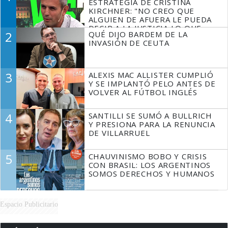
ESTRATEGIA DE CRISTINA
KIRCHNER: "NO CREO QUE
ALGUIEN DE AFUERA LE PUEDA
DECIR A LA JUSTICIA LO QUE
2
QUÉ DIJO BARDEM DE LA
TIENE QUE HACER"
INVASIÓN DE CEUTA
3
ALEXIS MAC ALLISTER CUMPLIÓ
Y SE IMPLANTÓ PELO ANTES DE
VOLVER AL FÚTBOL INGLÉS
4
SANTILLI SE SUMÓ A BULLRICH
Y PRESIONA PARA LA RENUNCIA
DE VILLARRUEL
5
CHAUVINISMO BOBO Y CRISIS
CON BRASIL: LOS ARGENTINOS
SOMOS DERECHOS Y HUMANOS
Espacio Publicitario