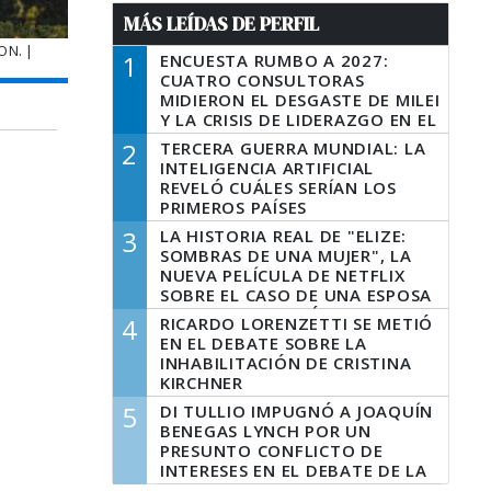
MÁS LEÍDAS DE PERFIL
ON. |
1
ENCUESTA RUMBO A 2027:
CUATRO CONSULTORAS
MIDIERON EL DESGASTE DE MILEI
Y LA CRISIS DE LIDERAZGO EN EL
PERONISMO
2
TERCERA GUERRA MUNDIAL: LA
INTELIGENCIA ARTIFICIAL
REVELÓ CUÁLES SERÍAN LOS
PRIMEROS PAÍSES
LATINOAMERICANOS EN SER
3
LA HISTORIA REAL DE "ELIZE:
DERROTADOS
SOMBRAS DE UNA MUJER", LA
NUEVA PELÍCULA DE NETFLIX
SOBRE EL CASO DE UNA ESPOSA
QUE DESCUARTIZÓ A SU
4
RICARDO LORENZETTI SE METIÓ
MARIDO
EN EL DEBATE SOBRE LA
INHABILITACIÓN DE CRISTINA
KIRCHNER
5
DI TULLIO IMPUGNÓ A JOAQUÍN
BENEGAS LYNCH POR UN
PRESUNTO CONFLICTO DE
INTERESES EN EL DEBATE DE LA
LEY DE TIERRAS