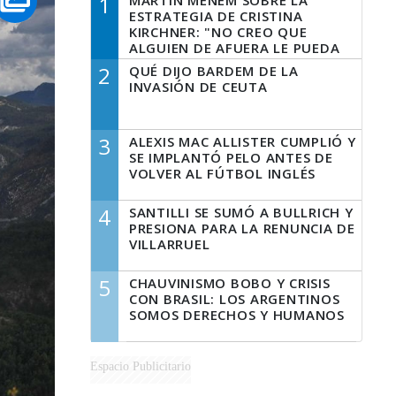
1
MARTÍN MENEM SOBRE LA
ESTRATEGIA DE CRISTINA
KIRCHNER: "NO CREO QUE
ALGUIEN DE AFUERA LE PUEDA
DECIR A LA JUSTICIA LO QUE
2
QUÉ DIJO BARDEM DE LA
TIENE QUE HACER"
INVASIÓN DE CEUTA
3
ALEXIS MAC ALLISTER CUMPLIÓ Y
SE IMPLANTÓ PELO ANTES DE
VOLVER AL FÚTBOL INGLÉS
4
SANTILLI SE SUMÓ A BULLRICH Y
PRESIONA PARA LA RENUNCIA DE
VILLARRUEL
5
CHAUVINISMO BOBO Y CRISIS
CON BRASIL: LOS ARGENTINOS
SOMOS DERECHOS Y HUMANOS
Espacio Publicitario