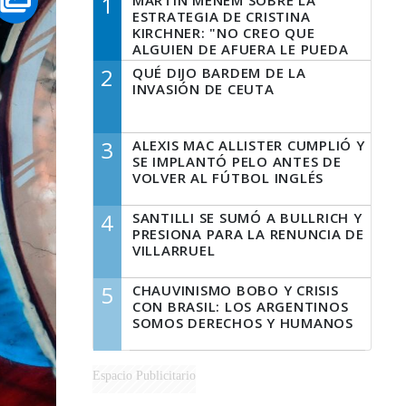
1
MARTÍN MENEM SOBRE LA
ESTRATEGIA DE CRISTINA
KIRCHNER: "NO CREO QUE
ALGUIEN DE AFUERA LE PUEDA
DECIR A LA JUSTICIA LO QUE
2
QUÉ DIJO BARDEM DE LA
TIENE QUE HACER"
INVASIÓN DE CEUTA
3
ALEXIS MAC ALLISTER CUMPLIÓ Y
SE IMPLANTÓ PELO ANTES DE
VOLVER AL FÚTBOL INGLÉS
4
SANTILLI SE SUMÓ A BULLRICH Y
PRESIONA PARA LA RENUNCIA DE
VILLARRUEL
5
CHAUVINISMO BOBO Y CRISIS
CON BRASIL: LOS ARGENTINOS
SOMOS DERECHOS Y HUMANOS
Espacio Publicitario