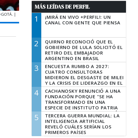
MÁS LEÍDAS DE PERFIL
OGOTÁ. |
1
¡MIRÁ EN VIVO +PERFIL!: UN
CANAL CON GENTE QUE PIENSA
2
QUIRNO RECONOCIÓ QUE EL
GOBIERNO DE LULA SOLICITÓ EL
RETIRO DEL EMBAJADOR
ARGENTINO EN BRASIL
3
ENCUESTA RUMBO A 2027:
CUATRO CONSULTORAS
MIDIERON EL DESGASTE DE MILEI
Y LA CRISIS DE LIDERAZGO EN EL
PERONISMO
4
CACHANOSKY RENUNCIÓ A UNA
FUNDACIÓN PORQUE "SE HA
TRANSFORMADO EN UNA
ESPECIE DE INSTITUTO PATRIA
INCONDICIONAL DE LA GESTIÓN
5
TERCERA GUERRA MUNDIAL: LA
DE MILEI"
INTELIGENCIA ARTIFICIAL
REVELÓ CUÁLES SERÍAN LOS
PRIMEROS PAÍSES
LATINOAMERICANOS EN SER