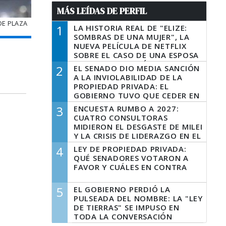
MÁS LEÍDAS DE PERFIL
DE PLAZA
1
LA HISTORIA REAL DE "ELIZE:
SOMBRAS DE UNA MUJER", LA
NUEVA PELÍCULA DE NETFLIX
SOBRE EL CASO DE UNA ESPOSA
QUE DESCUARTIZÓ A SU
2
EL SENADO DIO MEDIA SANCIÓN
MARIDO
A LA INVIOLABILIDAD DE LA
PROPIEDAD PRIVADA: EL
GOBIERNO TUVO QUE CEDER EN
LA LEY DEL MANEJO DEL FUEGO
3
ENCUESTA RUMBO A 2027:
CUATRO CONSULTORAS
MIDIERON EL DESGASTE DE MILEI
Y LA CRISIS DE LIDERAZGO EN EL
PERONISMO
4
LEY DE PROPIEDAD PRIVADA:
QUÉ SENADORES VOTARON A
FAVOR Y CUÁLES EN CONTRA
5
EL GOBIERNO PERDIÓ LA
PULSEADA DEL NOMBRE: LA "LEY
DE TIERRAS" SE IMPUSO EN
TODA LA CONVERSACIÓN
DIGITAL