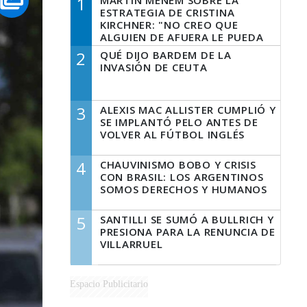
1
MARTÍN MENEM SOBRE LA
ESTRATEGIA DE CRISTINA
KIRCHNER: "NO CREO QUE
ALGUIEN DE AFUERA LE PUEDA
DECIR A LA JUSTICIA LO QUE
2
QUÉ DIJO BARDEM DE LA
TIENE QUE HACER"
INVASIÓN DE CEUTA
3
ALEXIS MAC ALLISTER CUMPLIÓ Y
SE IMPLANTÓ PELO ANTES DE
VOLVER AL FÚTBOL INGLÉS
4
CHAUVINISMO BOBO Y CRISIS
CON BRASIL: LOS ARGENTINOS
SOMOS DERECHOS Y HUMANOS
5
SANTILLI SE SUMÓ A BULLRICH Y
PRESIONA PARA LA RENUNCIA DE
VILLARRUEL
Espacio Publicitario