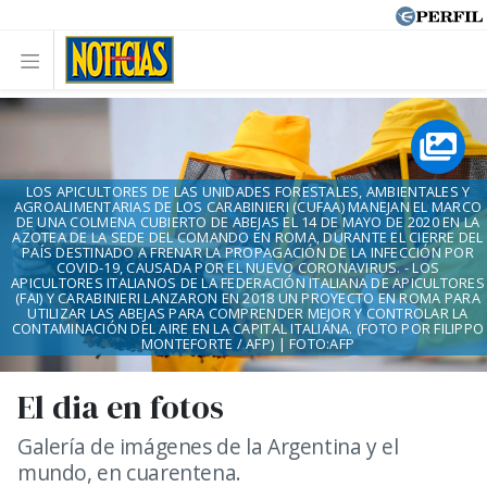
LOS APICULTORES DE LAS UNIDADES FORESTALES, AMBIENTALES Y
AGROALIMENTARIAS DE LOS CARABINIERI (CUFAA) MANEJAN EL MARCO
DE UNA COLMENA CUBIERTO DE ABEJAS EL 14 DE MAYO DE 2020 EN LA
AZOTEA DE LA SEDE DEL COMANDO EN ROMA, DURANTE EL CIERRE DEL
PAÍS DESTINADO A FRENAR LA PROPAGACIÓN DE LA INFECCIÓN POR
COVID-19, CAUSADA POR EL NUEVO CORONAVIRUS. - LOS
APICULTORES ITALIANOS DE LA FEDERACIÓN ITALIANA DE APICULTORES
(FAI) Y CARABINIERI LANZARON EN 2018 UN PROYECTO EN ROMA PARA
UTILIZAR LAS ABEJAS PARA COMPRENDER MEJOR Y CONTROLAR LA
CONTAMINACIÓN DEL AIRE EN LA CAPITAL ITALIANA. (FOTO POR FILIPPO
MONTEFORTE / AFP) | FOTO:AFP
El dia en fotos
Galería de imágenes de la Argentina y el
mundo, en cuarentena.