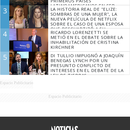
PRIMEROS PAÍSES
LATINOAMERICANOS EN SER
3
LA HISTORIA REAL DE "ELIZE:
DERROTADOS
SOMBRAS DE UNA MUJER", LA
NUEVA PELÍCULA DE NETFLIX
SOBRE EL CASO DE UNA ESPOSA
QUE DESCUARTIZÓ A SU
4
RICARDO LORENZETTI SE
MARIDO
METIÓ EN EL DEBATE SOBRE LA
INHABILITACIÓN DE CRISTINA
KIRCHNER
5
DI TULLIO IMPUGNÓ A JOAQUÍN
BENEGAS LYNCH POR UN
PRESUNTO CONFLICTO DE
INTERESES EN EL DEBATE DE LA
LEY DE TIERRAS
Espacio Publicitario
Espacio Publicitario