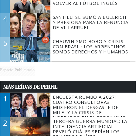
VOLVER AL FÚTBOL INGLÉS
4
SANTILLI SE SUMÓ A BULLRICH
Y PRESIONA PARA LA RENUNCIA
DE VILLARRUEL
5
CHAUVINISMO BOBO Y CRISIS
CON BRASIL: LOS ARGENTINOS
SOMOS DERECHOS Y HUMANOS
Espacio Publicitario
MÁS LEÍDAS DE PERFIL
1
ENCUESTA RUMBO A 2027:
CUATRO CONSULTORAS
MIDIERON EL DESGASTE DE
MILEI Y LA CRISIS DE
LIDERAZGO EN EL PERONISMO
2
TERCERA GUERRA MUNDIAL: LA
INTELIGENCIA ARTIFICIAL
REVELÓ CUÁLES SERÍAN LOS