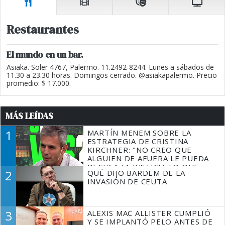
Restaurantes
El mundo en un bar.
Asiaka. Soler 4767, Palermo. 11.2492-8244. Lunes a sábados de
11.30 a 23.30 horas. Domingos cerrado. @asiakapalermo. Precio
promedio: $ 17.000.
MÁS LEÍDAS
1
MARTÍN MENEM SOBRE LA
ESTRATEGIA DE CRISTINA
KIRCHNER: "NO CREO QUE
ALGUIEN DE AFUERA LE PUEDA
DECIR A LA JUSTICIA LO QUE
2
QUÉ DIJO BARDEM DE LA
TIENE QUE HACER"
INVASIÓN DE CEUTA
3
ALEXIS MAC ALLISTER CUMPLIÓ
Y SE IMPLANTÓ PELO ANTES DE