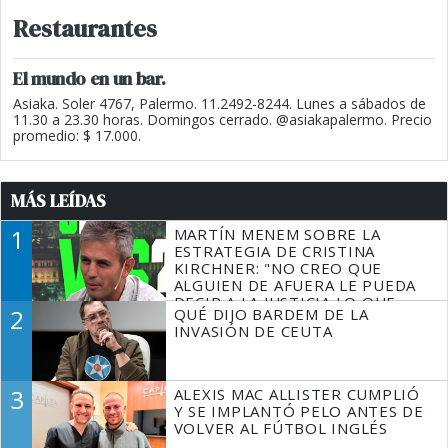
Restaurantes
El mundo en un bar.
Asiaka. Soler 4767, Palermo. 11.2492-8244. Lunes a sábados de
11.30 a 23.30 horas. Domingos cerrado. @asiakapalermo. Precio
promedio: $ 17.000.
MÁS LEÍDAS
1
MARTÍN MENEM SOBRE LA
ESTRATEGIA DE CRISTINA
KIRCHNER: "NO CREO QUE
ALGUIEN DE AFUERA LE PUEDA
DECIR A LA JUSTICIA LO QUE
2
QUÉ DIJO BARDEM DE LA
TIENE QUE HACER"
INVASIÓN DE CEUTA
3
ALEXIS MAC ALLISTER CUMPLIÓ
Y SE IMPLANTÓ PELO ANTES DE
VOLVER AL FÚTBOL INGLÉS