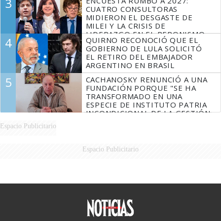
3
ENCUESTA RUMBO A 2027:
CUATRO CONSULTORAS
MIDIERON EL DESGASTE DE
MILEI Y LA CRISIS DE
LIDERAZGO EN EL PERONISMO
4
QUIRNO RECONOCIÓ QUE EL
GOBIERNO DE LULA SOLICITÓ
EL RETIRO DEL EMBAJADOR
ARGENTINO EN BRASIL
5
CACHANOSKY RENUNCIÓ A UNA
FUNDACIÓN PORQUE "SE HA
TRANSFORMADO EN UNA
ESPECIE DE INSTITUTO PATRIA
INCONDICIONAL DE LA GESTIÓN
DE MILEI"
Espacio Publicitario
Espacio Publicitario