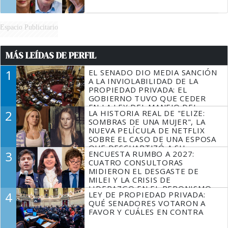
Espacio Publicitario
MÁS LEÍDAS DE PERFIL
1
EL SENADO DIO MEDIA SANCIÓN
A LA INVIOLABILIDAD DE LA
PROPIEDAD PRIVADA: EL
GOBIERNO TUVO QUE CEDER
EN LA LEY DEL MANEJO DEL
2
LA HISTORIA REAL DE "ELIZE:
FUEGO
SOMBRAS DE UNA MUJER", LA
NUEVA PELÍCULA DE NETFLIX
SOBRE EL CASO DE UNA ESPOSA
QUE DESCUARTIZÓ A SU
3
ENCUESTA RUMBO A 2027:
MARIDO
CUATRO CONSULTORAS
MIDIERON EL DESGASTE DE
MILEI Y LA CRISIS DE
LIDERAZGO EN EL PERONISMO
4
LEY DE PROPIEDAD PRIVADA:
QUÉ SENADORES VOTARON A
FAVOR Y CUÁLES EN CONTRA