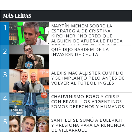
MÁS LEÍDAS
1
MARTÍN MENEM SOBRE LA
ESTRATEGIA DE CRISTINA
KIRCHNER: "NO CREO QUE
ALGUIEN DE AFUERA LE PUEDA
DECIR A LA JUSTICIA LO QUE
2
QUÉ DIJO BARDEM DE LA
TIENE QUE HACER"
INVASIÓN DE CEUTA
3
ALEXIS MAC ALLISTER CUMPLIÓ
Y SE IMPLANTÓ PELO ANTES DE
VOLVER AL FÚTBOL INGLÉS
4
CHAUVINISMO BOBO Y CRISIS
CON BRASIL: LOS ARGENTINOS
SOMOS DERECHOS Y HUMANOS
5
SANTILLI SE SUMÓ A BULLRICH
Y PRESIONA PARA LA RENUNCIA
DE VILLARRUEL