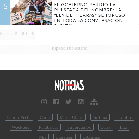
5
EL GOBIERNO PERDIÓ LA
PULSEADA DEL NOMBRE: LA
"LEY DE TIERRAS" SE IMPUSO
EN TODA LA CONVERSACIÓN
DIGITAL
Espacio Publicitario
Espacio Publicitario
Diario Perfil
Caras
Marie Claire
Fortuna
Hombre
Weekend
Parabrisas
Supercampo
Look
Luz
Mía
Lunateen
BATimes