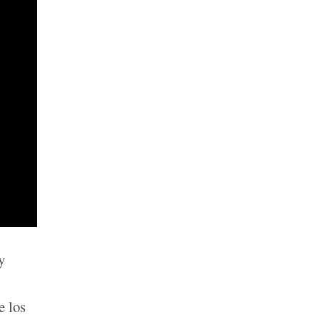
y
e los