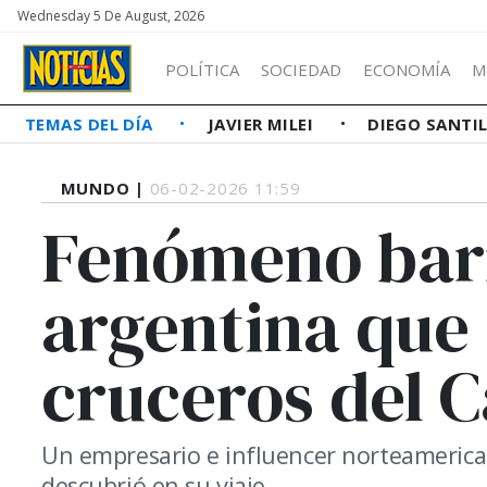
Wednesday 5 De August, 2026
POLÍTICA
SOCIEDAD
ECONOMÍA
M
TEMAS DEL DÍA
JAVIER MILEI
DIEGO SANTI
MUNDO |
06-02-2026 11:59
Fenómeno barr
argentina que 
cruceros del C
Un empresario e influencer norteameric
descubrió en su viaje.