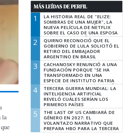
MÁS LEÍDAS DE PERFIL
1
LA HISTORIA REAL DE "ELIZE:
SOMBRAS DE UNA MUJER", LA
NUEVA PELÍCULA DE NETFLIX
SOBRE EL CASO DE UNA ESPOSA
QUE DESCUARTIZÓ A SU
2
QUIRNO RECONOCIÓ QUE EL
MARIDO
GOBIERNO DE LULA SOLICITÓ EL
RETIRO DEL EMBAJADOR
ARGENTINO EN BRASIL
3
CACHANOSKY RENUNCIÓ A UNA
FUNDACIÓN PORQUE "SE HA
TRANSFORMADO EN UNA
ESPECIE DE INSTITUTO PATRIA
INCONDICIONAL DE LA GESTIÓN
4
TERCERA GUERRA MUNDIAL: LA
DE MILEI"
INTELIGENCIA ARTIFICIAL
REVELÓ CUÁLES SERÍAN LOS
PRIMEROS PAÍSES
a
LATINOAMERICANOS EN SER
5
THE LAST OF US CAMBIARÁ DE
DERROTADOS
 la
GÉNERO EN 2027: EL
VOLANTAZO NARRATIVO QUE
 que
PREPARA HBO PARA LA TERCERA
TEMPORADA