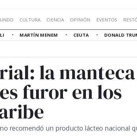
UNDO
CULTURA
CIENCIA
OPINIÓN
EVENTOS
REST
LLI
MARTÍN MENEM
CEUTA
DONALD TRU
ial: la manteca
es furor en los
aribe
ano recomendó un producto lácteo nacional q