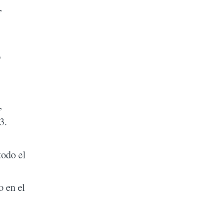
,
o
,
3.
todo el
o en el