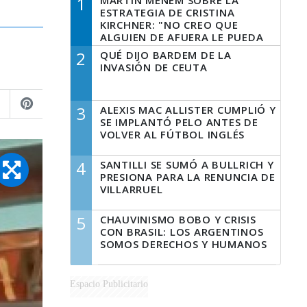
1
MARTÍN MENEM SOBRE LA
ESTRATEGIA DE CRISTINA
KIRCHNER: "NO CREO QUE
ALGUIEN DE AFUERA LE PUEDA
DECIR A LA JUSTICIA LO QUE
2
QUÉ DIJO BARDEM DE LA
TIENE QUE HACER"
INVASIÓN DE CEUTA
3
ALEXIS MAC ALLISTER CUMPLIÓ Y
SE IMPLANTÓ PELO ANTES DE
VOLVER AL FÚTBOL INGLÉS
4
SANTILLI SE SUMÓ A BULLRICH Y
PRESIONA PARA LA RENUNCIA DE
VILLARRUEL
5
CHAUVINISMO BOBO Y CRISIS
CON BRASIL: LOS ARGENTINOS
SOMOS DERECHOS Y HUMANOS
Espacio Publicitario