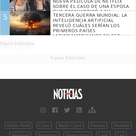
NUEVA PELÍCULA DE NETFLIX
SOBRE EL CASO DE UNA ESPOSA
QUE DESCUARTIZÓ A SU
5
TERCERA GUERRA MUNDIAL: LA
MARIDO
INTELIGENCIA ARTIFICIAL
REVELÓ CUÁLES SERÍAN LOS
PRIMEROS PAÍSES
LATINOAMERICANOS EN SER
DERROTADOS
Espacio Publicitario
Espacio Publicitario
Diario Perfil
Caras
Marie Claire
Fortuna
Hombre
Weekend
Parabrisas
Supercampo
Look
Luz