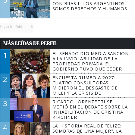
CON BRASIL: LOS ARGENTINOS
SOMOS DERECHOS Y HUMANOS
Espacio Publicitario
MÁS LEÍDAS DE PERFIL
1
EL SENADO DIO MEDIA SANCIÓN
A LA INVIOLABILIDAD DE LA
PROPIEDAD PRIVADA: EL
GOBIERNO TUVO QUE CEDER
EN LA LEY DEL MANEJO DEL
2
ENCUESTA RUMBO A 2027:
FUEGO
CUATRO CONSULTORAS
MIDIERON EL DESGASTE DE
MILEI Y LA CRISIS DE
LIDERAZGO EN EL PERONISMO
3
RICARDO LORENZETTI SE
METIÓ EN EL DEBATE SOBRE LA
INHABILITACIÓN DE CRISTINA
KIRCHNER
4
LA HISTORIA REAL DE "ELIZE:
SOMBRAS DE UNA MUJER", LA