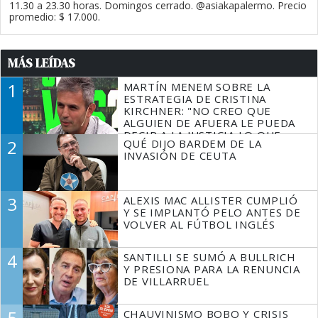
11.30 a 23.30 horas. Domingos cerrado. @asiakapalermo. Precio
promedio: $ 17.000.
MÁS LEÍDAS
1
MARTÍN MENEM SOBRE LA
ESTRATEGIA DE CRISTINA
KIRCHNER: "NO CREO QUE
ALGUIEN DE AFUERA LE PUEDA
DECIR A LA JUSTICIA LO QUE
2
QUÉ DIJO BARDEM DE LA
TIENE QUE HACER"
INVASIÓN DE CEUTA
3
ALEXIS MAC ALLISTER CUMPLIÓ
Y SE IMPLANTÓ PELO ANTES DE
VOLVER AL FÚTBOL INGLÉS
4
SANTILLI SE SUMÓ A BULLRICH
Y PRESIONA PARA LA RENUNCIA
DE VILLARRUEL
5
CHAUVINISMO BOBO Y CRISIS