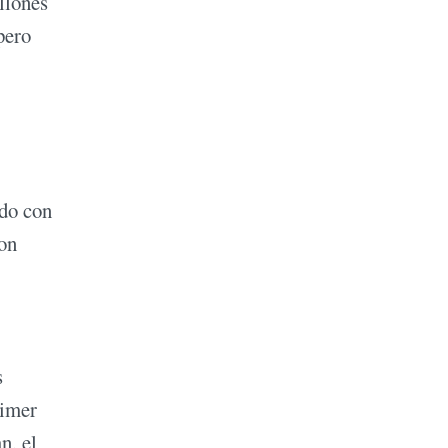
llones
pero
ado con
con
s
rimer
n, el