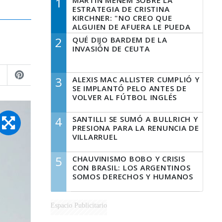
1
MARTÍN MENEM SOBRE LA
ESTRATEGIA DE CRISTINA
KIRCHNER: "NO CREO QUE
ALGUIEN DE AFUERA LE PUEDA
DECIR A LA JUSTICIA LO QUE
2
QUÉ DIJO BARDEM DE LA
TIENE QUE HACER"
INVASIÓN DE CEUTA
3
ALEXIS MAC ALLISTER CUMPLIÓ Y
SE IMPLANTÓ PELO ANTES DE
VOLVER AL FÚTBOL INGLÉS
4
SANTILLI SE SUMÓ A BULLRICH Y
PRESIONA PARA LA RENUNCIA DE
VILLARRUEL
5
CHAUVINISMO BOBO Y CRISIS
CON BRASIL: LOS ARGENTINOS
SOMOS DERECHOS Y HUMANOS
Espacio Publicitario