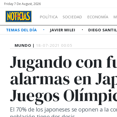
Friday 7 De August, 2026
POLÍTICA
SOCIEDAD
ECONOMÍA
M
TEMAS DEL DÍA
JAVIER MILEI
DIEGO SANTI
MUNDO |
18-07-2021 00:05
Jugando con f
alarmas en Jap
Juegos Olímpi
El 70% de los japoneses se oponen a la co
población tiene dos dosis.