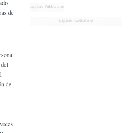
tado
Espacio Publicitario
nas de
Espacio Publicitario
rsonal
 del
l
ón de
 veces