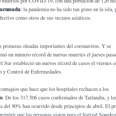
0 muertos por COVID-19, con una población de 126 mi
vacunada
: la pandemia no ha sido tan grave en la isla, 
efectivo como otros de sus vecinos asiáticos.
s primeras oleadas importantes del coronavirus. Y se
rmó un número récord de nuevas muertes el jueves pas
del Sur estableció un nuevos récord de casos el viernes 
ón y Control de Enfermedades.
ontagios que hace que los hospitales rechacen a los
o
. De los 317.506 casos confirmados de Tailandia, y la
 del 90% han ocurrido desde principios de abril. El p
rmitir que las personas viajen para el festival Songkra