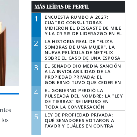
MÁS LEÍDAS DE PERFIL
1
ENCUESTA RUMBO A 2027:
CUATRO CONSULTORAS
MIDIERON EL DESGASTE DE MILEI
Y LA CRISIS DE LIDERAZGO EN EL
PERONISMO
2
LA HISTORIA REAL DE "ELIZE:
SOMBRAS DE UNA MUJER", LA
NUEVA PELÍCULA DE NETFLIX
SOBRE EL CASO DE UNA ESPOSA
QUE DESCUARTIZÓ A SU
3
EL SENADO DIO MEDIA SANCIÓN
MARIDO
A LA INVIOLABILIDAD DE LA
PROPIEDAD PRIVADA: EL
GOBIERNO TUVO QUE CEDER EN
LA LEY DEL MANEJO DEL FUEGO
4
EL GOBIERNO PERDIÓ LA
PULSEADA DEL NOMBRE: LA "LEY
DE TIERRAS" SE IMPUSO EN
TODA LA CONVERSACIÓN
ritos
DIGITAL
5
LEY DE PROPIEDAD PRIVADA:
 los
QUÉ SENADORES VOTARON A
FAVOR Y CUÁLES EN CONTRA