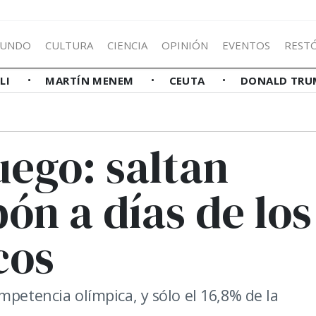
UNDO
CULTURA
CIENCIA
OPINIÓN
EVENTOS
REST
LLI
MARTÍN MENEM
CEUTA
DONALD TRU
uego: saltan
ón a días de los
cos
mpetencia olímpica, y sólo el 16,8% de la