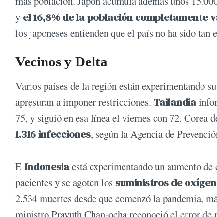
más población. Japón acumula además unos 15.00
y
el 16,8% de la población completamente 
los japoneses entienden que el país no ha sido tan 
Vecinos y Delta
Varios países de la región están experimentando su
apresuran a imponer restricciones.
Tailandia
info
75, y siguió en esa línea el viernes con 72. Corea 
1.316 infecciones
, según la Agencia de Prevenci
E
Indonesia
está experimentando un aumento de c
pacientes y se agoten los
suministros de oxígen
2.534 muertes desde que comenzó la pandemia, más
ministro Prayuth Chan-ocha reconoció el error de pe