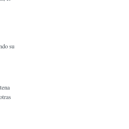
ando su
ntena
otras