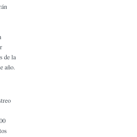
rán
n
r
s de la
e año.
streo
400
tos