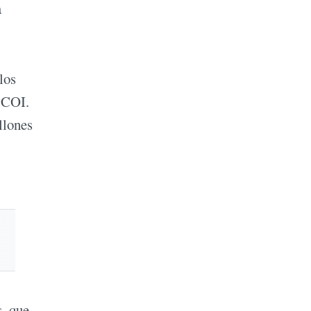
a
los
l COI.
llones
, que