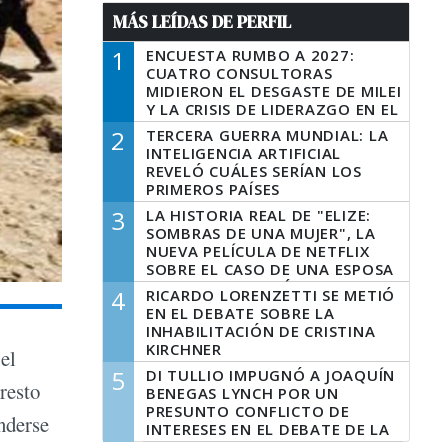
MÁS LEÍDAS DE PERFIL
1
ENCUESTA RUMBO A 2027:
CUATRO CONSULTORAS
MIDIERON EL DESGASTE DE MILEI
Y LA CRISIS DE LIDERAZGO EN EL
PERONISMO
2
TERCERA GUERRA MUNDIAL: LA
INTELIGENCIA ARTIFICIAL
REVELÓ CUÁLES SERÍAN LOS
PRIMEROS PAÍSES
LATINOAMERICANOS EN SER
3
LA HISTORIA REAL DE "ELIZE:
DERROTADOS
SOMBRAS DE UNA MUJER", LA
NUEVA PELÍCULA DE NETFLIX
SOBRE EL CASO DE UNA ESPOSA
QUE DESCUARTIZÓ A SU
4
RICARDO LORENZETTI SE METIÓ
MARIDO
EN EL DEBATE SOBRE LA
INHABILITACIÓN DE CRISTINA
KIRCHNER
 el
5
DI TULLIO IMPUGNÓ A JOAQUÍN
resto
BENEGAS LYNCH POR UN
PRESUNTO CONFLICTO DE
nderse
INTERESES EN EL DEBATE DE LA
LEY DE TIERRAS