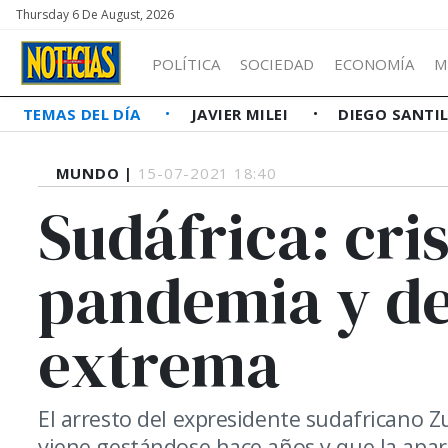
Thursday 6 De August, 2026
POLÍTICA
SOCIEDAD
ECONOMÍA
M
TEMAS DEL DÍA
JAVIER MILEI
DIEGO SANTI
MUNDO |
15-07-2021 18:40
Sudáfrica: cris
pandemia y de
extrema
El arresto del expresidente sudafricano Z
viene gestándose hace años y que la apari