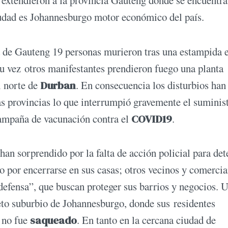
 extendieron a la provincia Gauteng donde se encuentra
ciudad es Johannesburgo motor económico del país.
a de Gauteng 19 personas murieron tras una estampida 
su vez otros manifestantes prendieron fuego una planta
l norte de
Durban
. En consecuencia los disturbios han
as provincias lo que interrumpió gravemente el suminis
campaña de vacunación contra el
COVID19
.
han sorprendido por la falta de acción policial para det
 por encerrarse en sus casas; otros vecinos y comercia
defensa”, que buscan proteger sus barrios y negocios. 
eto suburbio de Johannesburgo, donde sus residentes
 no fue
saqueado
. En tanto en la cercana ciudad de