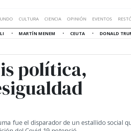
UNDO
CULTURA
CIENCIA
OPINIÓN
EVENTOS
REST
LLI
MARTÍN MENEM
CEUTA
DONALD TRU
is política,
sigualdad
uma fue el disparador de un estallido social q
ción del Covid-19 potenció.