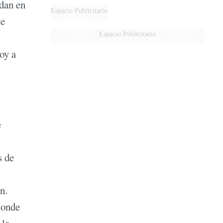
 dan en
Espacio Publicitario
te
Espacio Publicitario
oy a
e
s de
n.
donde