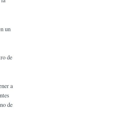
 la
en un
tro de
ener a
ntes
Uno de