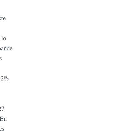
ste
 lo
pande
s
a 2%
27
 En
es