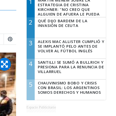
1
MARTÍN MENEM SOBRE LA
ESTRATEGIA DE CRISTINA
KIRCHNER: "NO CREO QUE
ALGUIEN DE AFUERA LE PUEDA
DECIR A LA JUSTICIA LO QUE
2
QUÉ DIJO BARDEM DE LA
TIENE QUE HACER"
INVASIÓN DE CEUTA
3
ALEXIS MAC ALLISTER CUMPLIÓ Y
SE IMPLANTÓ PELO ANTES DE
VOLVER AL FÚTBOL INGLÉS
4
SANTILLI SE SUMÓ A BULLRICH Y
PRESIONA PARA LA RENUNCIA DE
VILLARRUEL
5
CHAUVINISMO BOBO Y CRISIS
CON BRASIL: LOS ARGENTINOS
SOMOS DERECHOS Y HUMANOS
Espacio Publicitario