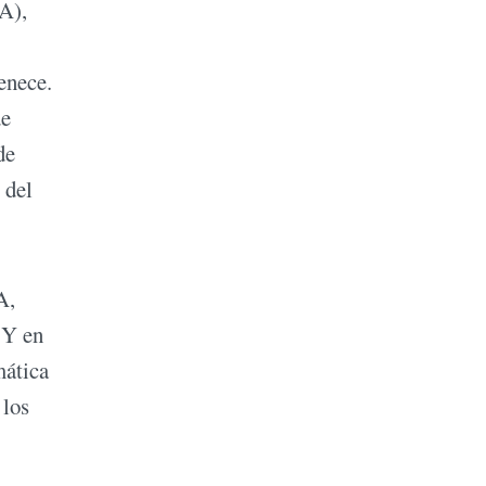
A),
enece.
de
de
 del
A,
 Y en
mática
 los