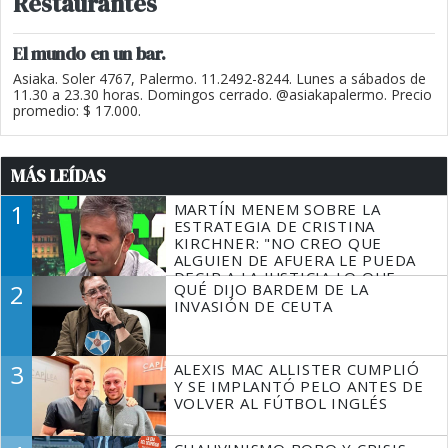
Restaurantes
El mundo en un bar.
Asiaka. Soler 4767, Palermo. 11.2492-8244. Lunes a sábados de
11.30 a 23.30 horas. Domingos cerrado. @asiakapalermo. Precio
promedio: $ 17.000.
MÁS LEÍDAS
1
MARTÍN MENEM SOBRE LA
ESTRATEGIA DE CRISTINA
KIRCHNER: "NO CREO QUE
ALGUIEN DE AFUERA LE PUEDA
DECIR A LA JUSTICIA LO QUE
2
QUÉ DIJO BARDEM DE LA
TIENE QUE HACER"
INVASIÓN DE CEUTA
3
ALEXIS MAC ALLISTER CUMPLIÓ
Y SE IMPLANTÓ PELO ANTES DE
VOLVER AL FÚTBOL INGLÉS