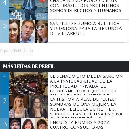
4
CHAUVINISMO BOBO Y CRISIS
CON BRASIL: LOS ARGENTINOS
SOMOS DERECHOS Y HUMANOS
5
SANTILLI SE SUMÓ A BULLRICH
Y PRESIONA PARA LA RENUNCIA
DE VILLARRUEL
Espacio Publicitario
MÁS LEÍDAS DE PERFIL
1
EL SENADO DIO MEDIA SANCIÓN
A LA INVIOLABILIDAD DE LA
PROPIEDAD PRIVADA: EL
GOBIERNO TUVO QUE CEDER
EN LA LEY DEL MANEJO DEL
2
LA HISTORIA REAL DE "ELIZE:
FUEGO
SOMBRAS DE UNA MUJER", LA
NUEVA PELÍCULA DE NETFLIX
SOBRE EL CASO DE UNA ESPOSA
QUE DESCUARTIZÓ A SU
3
ENCUESTA RUMBO A 2027:
MARIDO
CUATRO CONSULTORAS