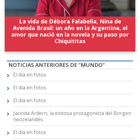
La vida de Débora Falabella, Nina de
Avenida Brasil: un año en la Argentina, el
amor que nació en la novela y su paso por
Chiquititas
NOTICIAS ANTERIORES DE "MUNDO"
El día en fotos
El día en fotos
El día en fotos
Jacinda Ardern, la exitosa protagonista del Borgen
neozelandés
El día en fotos