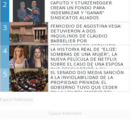
2
CAPUTO Y STURZENEGGER
CREAN UN FONDO PARA
INDEMNIZAR Y “GANAR”
SINDICATOS ALIADOS
3
FEMICIDIO DE AGOSTINA VEGA:
DETUVIERON A DOS
INQUILINOS DE CLAUDIO
BARRELIER POR
ENCUBRIMIENTO AGRAVADO
4
LA HISTORIA REAL DE "ELIZE:
SOMBRAS DE UNA MUJER", LA
NUEVA PELÍCULA DE NETFLIX
SOBRE EL CASO DE UNA ESPOSA
QUE DESCUARTIZÓ A SU
5
EL SENADO DIO MEDIA SANCIÓN
MARIDO
A LA INVIOLABILIDAD DE LA
PROPIEDAD PRIVADA: EL
GOBIERNO TUVO QUE CEDER
EN LA LEY DEL MANEJO DEL
FUEGO
Espacio Publicitario
Espacio Publicitario