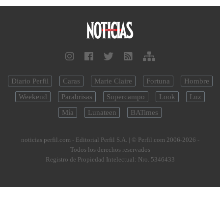
Diario Perfil
Caras
Marie Claire
Fortuna
Hombre
Weekend
Parabrisas
Supercampo
Look
Luz
Mía
Lunateen
BATimes
noticias.perfil.com - Editorial Perfil S.A.
| © Perfil.com 2006-2026 -
Todos los derechos reservados
Registro de Propiedad Intelectual: Nro. 5346433