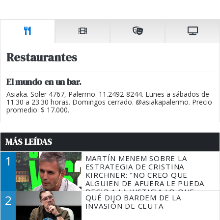
Restaurantes
El mundo en un bar.
Asiaka. Soler 4767, Palermo. 11.2492-8244. Lunes a sábados de
11.30 a 23.30 horas. Domingos cerrado. @asiakapalermo. Precio
promedio: $ 17.000.
MÁS LEÍDAS
1
MARTÍN MENEM SOBRE LA
ESTRATEGIA DE CRISTINA
KIRCHNER: "NO CREO QUE
ALGUIEN DE AFUERA LE PUEDA
DECIR A LA JUSTICIA LO QUE
2
QUÉ DIJO BARDEM DE LA
TIENE QUE HACER"
INVASIÓN DE CEUTA