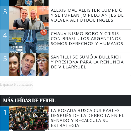
3
ALEXIS MAC ALLISTER CUMPLIÓ
Y SE IMPLANTÓ PELO ANTES DE
VOLVER AL FÚTBOL INGLÉS
4
CHAUVINISMO BOBO Y CRISIS
CON BRASIL: LOS ARGENTINOS
SOMOS DERECHOS Y HUMANOS
5
SANTILLI SE SUMÓ A BULLRICH
Y PRESIONA PARA LA RENUNCIA
DE VILLARRUEL
Espacio Publicitario
MÁS LEÍDAS DE PERFIL
1
LA ROSADA BUSCA CULPABLES
DESPUÉS DE LA DERROTA EN EL
SENADO Y RECALCULA SU
ESTRATEGIA