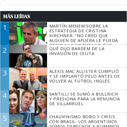
MÁS LEÍDAS
1
MARTÍN MENEM SOBRE LA
ESTRATEGIA DE CRISTINA
KIRCHNER: "NO CREO QUE
ALGUIEN DE AFUERA LE PUEDA
DECIR A LA JUSTICIA LO QUE
2
QUÉ DIJO BARDEM DE LA
TIENE QUE HACER"
INVASIÓN DE CEUTA
3
ALEXIS MAC ALLISTER CUMPLIÓ
Y SE IMPLANTÓ PELO ANTES DE
VOLVER AL FÚTBOL INGLÉS
4
SANTILLI SE SUMÓ A BULLRICH
Y PRESIONA PARA LA RENUNCIA
DE VILLARRUEL
5
CHAUVINISMO BOBO Y CRISIS
CON BRASIL: LOS ARGENTINOS
SOMOS DERECHOS Y HUMANOS