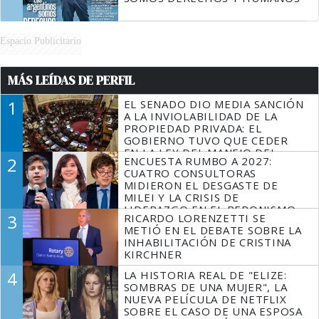
Espacio Publicitario
MÁS LEÍDAS DE PERFIL
1
EL SENADO DIO MEDIA SANCIÓN
A LA INVIOLABILIDAD DE LA
PROPIEDAD PRIVADA: EL
GOBIERNO TUVO QUE CEDER
EN LA LEY DEL MANEJO DEL
2
ENCUESTA RUMBO A 2027:
FUEGO
CUATRO CONSULTORAS
MIDIERON EL DESGASTE DE
MILEI Y LA CRISIS DE
LIDERAZGO EN EL PERONISMO
3
RICARDO LORENZETTI SE
METIÓ EN EL DEBATE SOBRE LA
INHABILITACIÓN DE CRISTINA
KIRCHNER
4
LA HISTORIA REAL DE "ELIZE:
SOMBRAS DE UNA MUJER", LA
NUEVA PELÍCULA DE NETFLIX
SOBRE EL CASO DE UNA ESPOSA