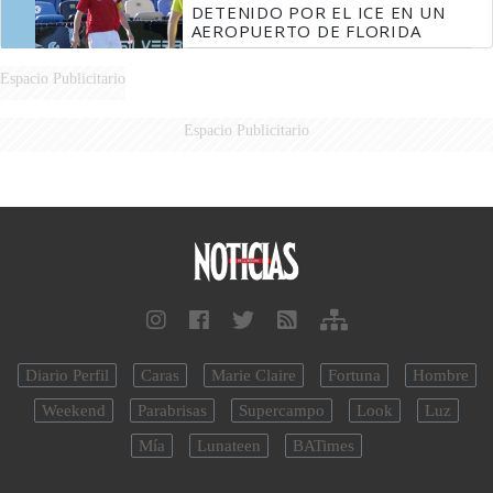
DETENIDO POR EL ICE EN UN
AEROPUERTO DE FLORIDA
Espacio Publicitario
Espacio Publicitario
Diario Perfil
Caras
Marie Claire
Fortuna
Hombre
Weekend
Parabrisas
Supercampo
Look
Luz
Mía
Lunateen
BATimes