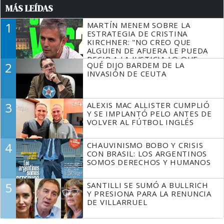
MÁS LEÍDAS
1
MARTÍN MENEM SOBRE LA
ESTRATEGIA DE CRISTINA
KIRCHNER: "NO CREO QUE
ALGUIEN DE AFUERA LE PUEDA
DECIR A LA JUSTICIA LO QUE
2
QUÉ DIJO BARDEM DE LA
TIENE QUE HACER"
INVASIÓN DE CEUTA
3
ALEXIS MAC ALLISTER CUMPLIÓ
Y SE IMPLANTÓ PELO ANTES DE
VOLVER AL FÚTBOL INGLÉS
4
CHAUVINISMO BOBO Y CRISIS
CON BRASIL: LOS ARGENTINOS
SOMOS DERECHOS Y HUMANOS
5
SANTILLI SE SUMÓ A BULLRICH
Y PRESIONA PARA LA RENUNCIA
DE VILLARRUEL