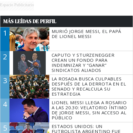
Espacio Publicitario
MÁS LEÍDAS DE PERFIL
1
MURIÓ JORGE MESSI, EL PAPÁ
DE LIONEL MESSI
2
CAPUTO Y STURZENEGGER
CREAN UN FONDO PARA
INDEMNIZAR Y “GANAR”
SINDICATOS ALIADOS
3
LA ROSADA BUSCA CULPABLES
DESPUÉS DE LA DERROTA EN EL
SENADO Y RECALCULA SU
ESTRATEGIA
4
LIONEL MESSI LLEGA A ROSARIO
A LAS 20.30: VELATORIO ÍNTIMO
DE JORGE MESSI, SIN ACCESO AL
PÚBLICO
5
ESTADOS UNIDOS: UN
FUTBOLISTA ARGENTINO FUE