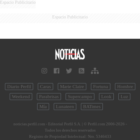
Espacio Publicitario
Espacio Publicitario
Diario Perfil
Caras
Marie Claire
Fortuna
Hombre
Weekend
Parabrisas
Supercampo
Look
Luz
Mía
Lunateen
BATimes
noticias.perfil.com - Editorial Perfil S.A.
| © Perfil.com 2006-2026 -
Todos los derechos reservados
Registro de Propiedad Intelectual: Nro. 5346433