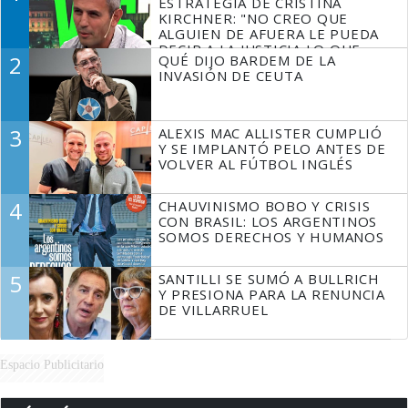
ESTRATEGIA DE CRISTINA
KIRCHNER: "NO CREO QUE
ALGUIEN DE AFUERA LE PUEDA
DECIR A LA JUSTICIA LO QUE
2
QUÉ DIJO BARDEM DE LA
TIENE QUE HACER"
INVASIÓN DE CEUTA
3
ALEXIS MAC ALLISTER CUMPLIÓ
Y SE IMPLANTÓ PELO ANTES DE
VOLVER AL FÚTBOL INGLÉS
4
CHAUVINISMO BOBO Y CRISIS
CON BRASIL: LOS ARGENTINOS
SOMOS DERECHOS Y HUMANOS
5
SANTILLI SE SUMÓ A BULLRICH
Y PRESIONA PARA LA RENUNCIA
DE VILLARRUEL
Espacio Publicitario