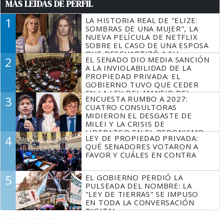
MÁS LEÍDAS DE PERFIL
1
LA HISTORIA REAL DE "ELIZE:
SOMBRAS DE UNA MUJER", LA
NUEVA PELÍCULA DE NETFLIX
SOBRE EL CASO DE UNA ESPOSA
QUE DESCUARTIZÓ A SU
2
EL SENADO DIO MEDIA SANCIÓN
MARIDO
A LA INVIOLABILIDAD DE LA
PROPIEDAD PRIVADA: EL
GOBIERNO TUVO QUE CEDER
EN LA LEY DEL MANEJO DEL
3
ENCUESTA RUMBO A 2027:
FUEGO
CUATRO CONSULTORAS
MIDIERON EL DESGASTE DE
MILEI Y LA CRISIS DE
LIDERAZGO EN EL PERONISMO
4
LEY DE PROPIEDAD PRIVADA:
QUÉ SENADORES VOTARON A
FAVOR Y CUÁLES EN CONTRA
5
EL GOBIERNO PERDIÓ LA
PULSEADA DEL NOMBRE: LA
"LEY DE TIERRAS" SE IMPUSO
EN TODA LA CONVERSACIÓN
DIGITAL