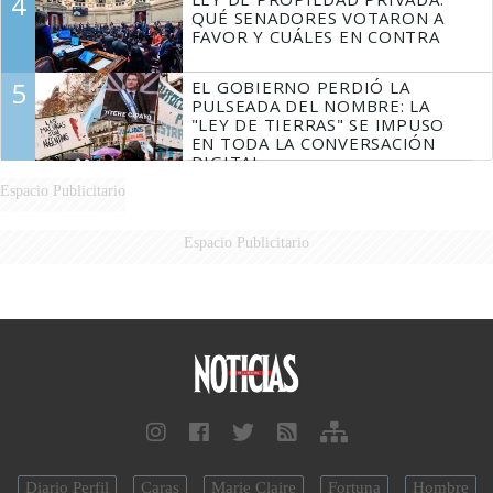
4
QUÉ SENADORES VOTARON A
FAVOR Y CUÁLES EN CONTRA
5
EL GOBIERNO PERDIÓ LA
PULSEADA DEL NOMBRE: LA
"LEY DE TIERRAS" SE IMPUSO
EN TODA LA CONVERSACIÓN
DIGITAL
Espacio Publicitario
Espacio Publicitario
Diario Perfil
Caras
Marie Claire
Fortuna
Hombre