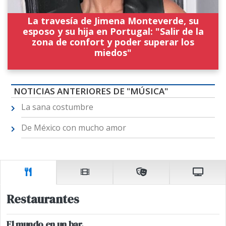
La travesía de Jimena Monteverde, su
esposo y su hija en Portugal: "Salir de la
zona de confort y poder superar los
miedos"
NOTICIAS ANTERIORES DE "MÚSICA"
La sana costumbre
De México con mucho amor
Restaurantes
El mundo en un bar.