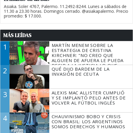
Asiaka. Soler 4767, Palermo. 11.2492-8244. Lunes a sábados de
11.30 a 23.30 horas. Domingos cerrado. @asiakapalermo. Precio
promedio: $ 17.000.
MÁS LEÍDAS
1
MARTÍN MENEM SOBRE LA
ESTRATEGIA DE CRISTINA
KIRCHNER: "NO CREO QUE
ALGUIEN DE AFUERA LE PUEDA
DECIR A LA JUSTICIA LO QUE
2
QUÉ DIJO BARDEM DE LA
TIENE QUE HACER"
INVASIÓN DE CEUTA
3
ALEXIS MAC ALLISTER CUMPLIÓ
Y SE IMPLANTÓ PELO ANTES DE
VOLVER AL FÚTBOL INGLÉS
4
CHAUVINISMO BOBO Y CRISIS
CON BRASIL: LOS ARGENTINOS
SOMOS DERECHOS Y HUMANOS