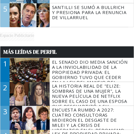
5
SANTILLI SE SUMÓ A BULLRICH
Y PRESIONA PARA LA RENUNCIA
DE VILLARRUEL
Espacio Publicitario
MÁS LEÍDAS DE PERFIL
1
EL SENADO DIO MEDIA SANCIÓN
A LA INVIOLABILIDAD DE LA
PROPIEDAD PRIVADA: EL
GOBIERNO TUVO QUE CEDER
EN LA LEY DEL MANEJO DEL
2
LA HISTORIA REAL DE "ELIZE:
FUEGO
SOMBRAS DE UNA MUJER", LA
NUEVA PELÍCULA DE NETFLIX
SOBRE EL CASO DE UNA ESPOSA
QUE DESCUARTIZÓ A SU
3
ENCUESTA RUMBO A 2027:
MARIDO
CUATRO CONSULTORAS
MIDIERON EL DESGASTE DE
MILEI Y LA CRISIS DE
LIDERAZGO EN EL PERONISMO
LEY DE PROPIEDAD PRIVADA: