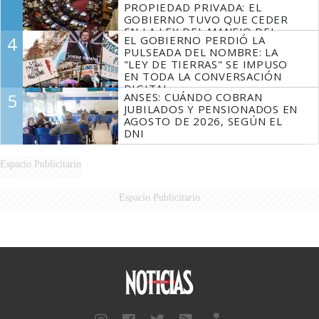
PROPIEDAD PRIVADA: EL
GOBIERNO TUVO QUE CEDER
EN LA LEY DEL MANEJO DEL
4
EL GOBIERNO PERDIÓ LA
FUEGO
PULSEADA DEL NOMBRE: LA
"LEY DE TIERRAS" SE IMPUSO
EN TODA LA CONVERSACIÓN
DIGITAL
5
ANSES: CUÁNDO COBRAN
JUBILADOS Y PENSIONADOS EN
AGOSTO DE 2026, SEGÚN EL
DNI
Espacio Publicitario
Espacio Publicitario