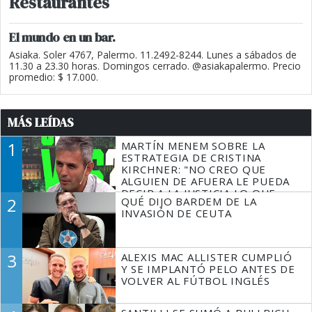
Restaurantes
El mundo en un bar.
Asiaka. Soler 4767, Palermo. 11.2492-8244. Lunes a sábados de
11.30 a 23.30 horas. Domingos cerrado. @asiakapalermo. Precio
promedio: $ 17.000.
MÁS LEÍDAS
1
MARTÍN MENEM SOBRE LA
ESTRATEGIA DE CRISTINA
KIRCHNER: "NO CREO QUE
ALGUIEN DE AFUERA LE PUEDA
DECIR A LA JUSTICIA LO QUE
2
QUÉ DIJO BARDEM DE LA
TIENE QUE HACER"
INVASIÓN DE CEUTA
3
ALEXIS MAC ALLISTER CUMPLIÓ
Y SE IMPLANTÓ PELO ANTES DE
VOLVER AL FÚTBOL INGLÉS