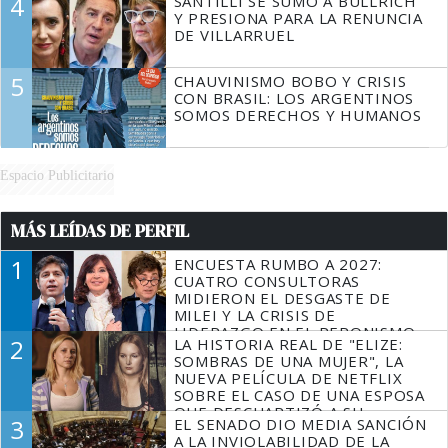
4
SANTILLI SE SUMÓ A BULLRICH
Y PRESIONA PARA LA RENUNCIA
DE VILLARRUEL
5
CHAUVINISMO BOBO Y CRISIS
CON BRASIL: LOS ARGENTINOS
SOMOS DERECHOS Y HUMANOS
Espacio Publicitario
MÁS LEÍDAS DE PERFIL
1
ENCUESTA RUMBO A 2027:
CUATRO CONSULTORAS
MIDIERON EL DESGASTE DE
MILEI Y LA CRISIS DE
LIDERAZGO EN EL PERONISMO
2
LA HISTORIA REAL DE "ELIZE:
SOMBRAS DE UNA MUJER", LA
NUEVA PELÍCULA DE NETFLIX
SOBRE EL CASO DE UNA ESPOSA
QUE DESCUARTIZÓ A SU
3
EL SENADO DIO MEDIA SANCIÓN
MARIDO
A LA INVIOLABILIDAD DE LA