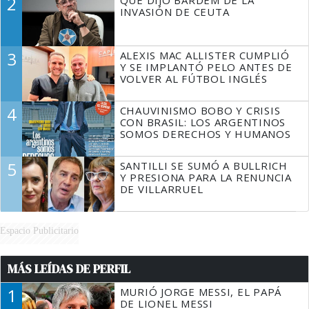
2
TIENE QUE HACER"
INVASIÓN DE CEUTA
3
ALEXIS MAC ALLISTER CUMPLIÓ
Y SE IMPLANTÓ PELO ANTES DE
VOLVER AL FÚTBOL INGLÉS
4
CHAUVINISMO BOBO Y CRISIS
CON BRASIL: LOS ARGENTINOS
SOMOS DERECHOS Y HUMANOS
5
SANTILLI SE SUMÓ A BULLRICH
Y PRESIONA PARA LA RENUNCIA
DE VILLARRUEL
Espacio Publicitario
MÁS LEÍDAS DE PERFIL
1
MURIÓ JORGE MESSI, EL PAPÁ
DE LIONEL MESSI