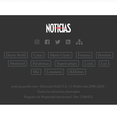
Diario Perfil
Caras
Marie Claire
Fortuna
Hombre
Weekend
Parabrisas
Supercampo
Look
Luz
Mía
Lunateen
BATimes
noticias.perfil.com - Editorial Perfil S.A.
| © Perfil.com 2006-2026 -
Todos los derechos reservados
Registro de Propiedad Intelectual: Nro. 5346433