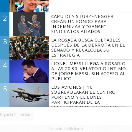
2
CAPUTO Y STURZENEGGER
CREAN UN FONDO PARA
INDEMNIZAR Y “GANAR”
SINDICATOS ALIADOS
3
LA ROSADA BUSCA CULPABLES
DESPUÉS DE LA DERROTA EN EL
SENADO Y RECALCULA SU
ESTRATEGIA
4
LIONEL MESSI LLEGA A ROSARIO
A LAS 20.30: VELATORIO ÍNTIMO
DE JORGE MESSI, SIN ACCESO AL
PÚBLICO
5
LOS AVIONES F 16
SOBREVOLARÁN EL CENTRO
PORTEÑO Y EL LUNES
PARTICIPARÁN DE LA
CELEBRACIÓN DE LA FUERZA
AÉREA
Espacio Publicitario
Espacio Publicitario