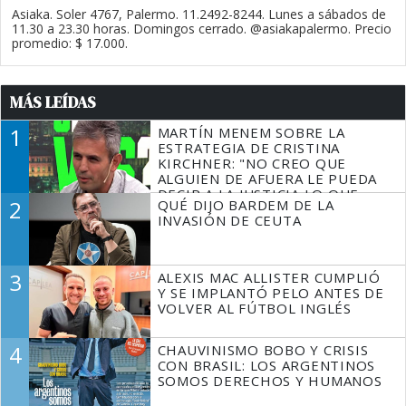
Asiaka. Soler 4767, Palermo. 11.2492-8244. Lunes a sábados de
11.30 a 23.30 horas. Domingos cerrado. @asiakapalermo. Precio
promedio: $ 17.000.
MÁS LEÍDAS
1
MARTÍN MENEM SOBRE LA
ESTRATEGIA DE CRISTINA
KIRCHNER: "NO CREO QUE
ALGUIEN DE AFUERA LE PUEDA
DECIR A LA JUSTICIA LO QUE
2
QUÉ DIJO BARDEM DE LA
TIENE QUE HACER"
INVASIÓN DE CEUTA
3
ALEXIS MAC ALLISTER CUMPLIÓ
Y SE IMPLANTÓ PELO ANTES DE
VOLVER AL FÚTBOL INGLÉS
4
CHAUVINISMO BOBO Y CRISIS
CON BRASIL: LOS ARGENTINOS
SOMOS DERECHOS Y HUMANOS