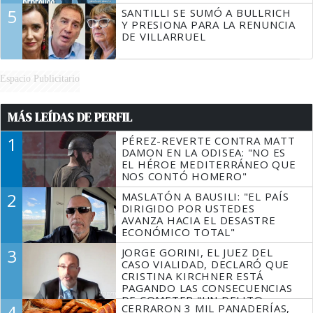
5
SANTILLI SE SUMÓ A BULLRICH
Y PRESIONA PARA LA RENUNCIA
DE VILLARRUEL
Espacio Publicitario
MÁS LEÍDAS DE PERFIL
1
PÉREZ-REVERTE CONTRA MATT
DAMON EN LA ODISEA: "NO ES
EL HÉROE MEDITERRÁNEO QUE
NOS CONTÓ HOMERO"
2
MASLATÓN A BAUSILI: "EL PAÍS
DIRIGIDO POR USTEDES
AVANZA HACIA EL DESASTRE
ECONÓMICO TOTAL"
3
JORGE GORINI, EL JUEZ DEL
CASO VIALIDAD, DECLARÓ QUE
CRISTINA KIRCHNER ESTÁ
PAGANDO LAS CONSECUENCIAS
DE COMETER "UN DELITO
4
CERRARON 3 MIL PANADERÍAS,
COMPROBADO"