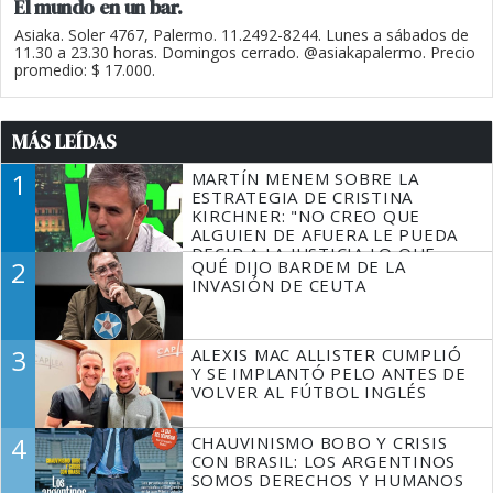
El mundo en un bar.
Asiaka. Soler 4767, Palermo. 11.2492-8244. Lunes a sábados de
11.30 a 23.30 horas. Domingos cerrado. @asiakapalermo. Precio
promedio: $ 17.000.
MÁS LEÍDAS
1
MARTÍN MENEM SOBRE LA
ESTRATEGIA DE CRISTINA
KIRCHNER: "NO CREO QUE
ALGUIEN DE AFUERA LE PUEDA
DECIR A LA JUSTICIA LO QUE
2
QUÉ DIJO BARDEM DE LA
TIENE QUE HACER"
INVASIÓN DE CEUTA
3
ALEXIS MAC ALLISTER CUMPLIÓ
Y SE IMPLANTÓ PELO ANTES DE
VOLVER AL FÚTBOL INGLÉS
4
CHAUVINISMO BOBO Y CRISIS
CON BRASIL: LOS ARGENTINOS
SOMOS DERECHOS Y HUMANOS