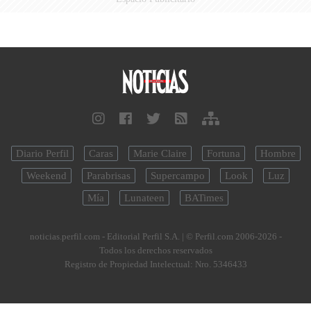
Diario Perfil
Caras
Marie Claire
Fortuna
Hombre
Weekend
Parabrisas
Supercampo
Look
Luz
Mía
Lunateen
BATimes
noticias.perfil.com - Editorial Perfil S.A.
| © Perfil.com 2006-2026 -
Todos los derechos reservados
Registro de Propiedad Intelectual: Nro. 5346433