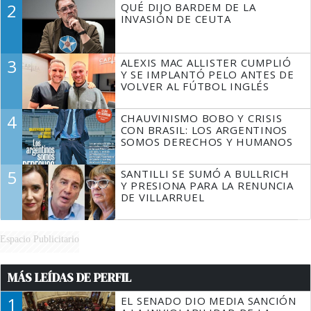
2
QUÉ DIJO BARDEM DE LA
TIENE QUE HACER"
INVASIÓN DE CEUTA
3
ALEXIS MAC ALLISTER CUMPLIÓ
Y SE IMPLANTÓ PELO ANTES DE
VOLVER AL FÚTBOL INGLÉS
4
CHAUVINISMO BOBO Y CRISIS
CON BRASIL: LOS ARGENTINOS
SOMOS DERECHOS Y HUMANOS
5
SANTILLI SE SUMÓ A BULLRICH
Y PRESIONA PARA LA RENUNCIA
DE VILLARRUEL
Espacio Publicitario
MÁS LEÍDAS DE PERFIL
1
EL SENADO DIO MEDIA SANCIÓN