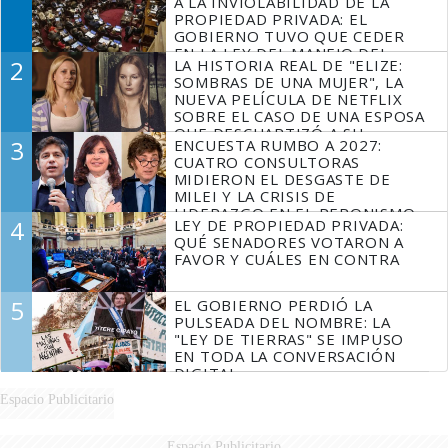
A LA INVIOLABILIDAD DE LA
PROPIEDAD PRIVADA: EL
GOBIERNO TUVO QUE CEDER
EN LA LEY DEL MANEJO DEL
2
LA HISTORIA REAL DE "ELIZE:
FUEGO
SOMBRAS DE UNA MUJER", LA
NUEVA PELÍCULA DE NETFLIX
SOBRE EL CASO DE UNA ESPOSA
QUE DESCUARTIZÓ A SU
3
ENCUESTA RUMBO A 2027:
MARIDO
CUATRO CONSULTORAS
MIDIERON EL DESGASTE DE
MILEI Y LA CRISIS DE
LIDERAZGO EN EL PERONISMO
4
LEY DE PROPIEDAD PRIVADA:
QUÉ SENADORES VOTARON A
FAVOR Y CUÁLES EN CONTRA
5
EL GOBIERNO PERDIÓ LA
PULSEADA DEL NOMBRE: LA
"LEY DE TIERRAS" SE IMPUSO
EN TODA LA CONVERSACIÓN
DIGITAL
Espacio Publicitario
Espacio Publicitario