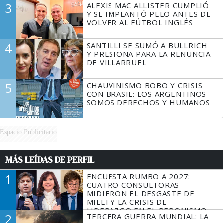
3
ALEXIS MAC ALLISTER CUMPLIÓ
Y SE IMPLANTÓ PELO ANTES DE
VOLVER AL FÚTBOL INGLÉS
4
SANTILLI SE SUMÓ A BULLRICH
Y PRESIONA PARA LA RENUNCIA
DE VILLARRUEL
5
CHAUVINISMO BOBO Y CRISIS
CON BRASIL: LOS ARGENTINOS
SOMOS DERECHOS Y HUMANOS
Espacio Publicitario
MÁS LEÍDAS DE PERFIL
1
ENCUESTA RUMBO A 2027:
CUATRO CONSULTORAS
MIDIERON EL DESGASTE DE
MILEI Y LA CRISIS DE
LIDERAZGO EN EL PERONISMO
2
TERCERA GUERRA MUNDIAL: LA