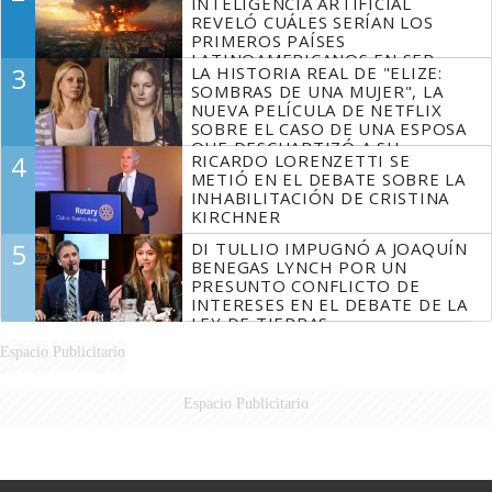
INTELIGENCIA ARTIFICIAL
REVELÓ CUÁLES SERÍAN LOS
PRIMEROS PAÍSES
LATINOAMERICANOS EN SER
3
LA HISTORIA REAL DE "ELIZE:
DERROTADOS
SOMBRAS DE UNA MUJER", LA
NUEVA PELÍCULA DE NETFLIX
SOBRE EL CASO DE UNA ESPOSA
QUE DESCUARTIZÓ A SU
4
RICARDO LORENZETTI SE
MARIDO
METIÓ EN EL DEBATE SOBRE LA
INHABILITACIÓN DE CRISTINA
KIRCHNER
5
DI TULLIO IMPUGNÓ A JOAQUÍN
BENEGAS LYNCH POR UN
PRESUNTO CONFLICTO DE
INTERESES EN EL DEBATE DE LA
LEY DE TIERRAS
Espacio Publicitario
Espacio Publicitario