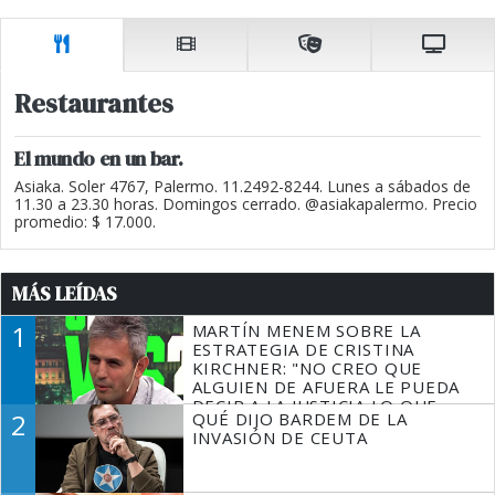
Restaurantes
El mundo en un bar.
Asiaka. Soler 4767, Palermo. 11.2492-8244. Lunes a sábados de
11.30 a 23.30 horas. Domingos cerrado. @asiakapalermo. Precio
promedio: $ 17.000.
MÁS LEÍDAS
1
MARTÍN MENEM SOBRE LA
ESTRATEGIA DE CRISTINA
KIRCHNER: "NO CREO QUE
ALGUIEN DE AFUERA LE PUEDA
DECIR A LA JUSTICIA LO QUE
2
QUÉ DIJO BARDEM DE LA
TIENE QUE HACER"
INVASIÓN DE CEUTA