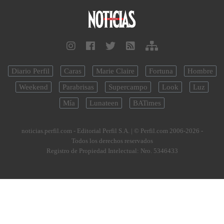
Diario Perfil
Caras
Marie Claire
Fortuna
Hombre
Weekend
Parabrisas
Supercampo
Look
Luz
Mía
Lunateen
BATimes
noticias.perfil.com - Editorial Perfil S.A.
| © Perfil.com 2006-2026 -
Todos los derechos reservados
Registro de Propiedad Intelectual: Nro. 5346433