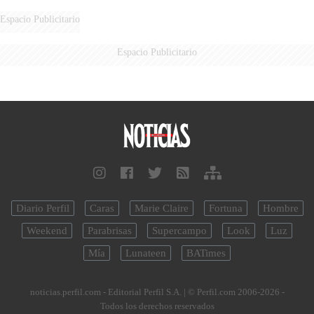
Espacio Publicitario
Espacio Publicitario
Diario Perfil
Caras
Marie Claire
Fortuna
Hombre
Weekend
Parabrisas
Supercampo
Look
Luz
Mía
Lunateen
BATimes
noticias.perfil.com - Editorial Perfil S.A.
| © Perfil.com 2006-2026 -
Todos los derechos reservados