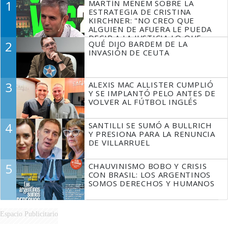
1
MARTÍN MENEM SOBRE LA
ESTRATEGIA DE CRISTINA
KIRCHNER: "NO CREO QUE
ALGUIEN DE AFUERA LE PUEDA
DECIR A LA JUSTICIA LO QUE
2
QUÉ DIJO BARDEM DE LA
TIENE QUE HACER"
INVASIÓN DE CEUTA
3
ALEXIS MAC ALLISTER CUMPLIÓ
Y SE IMPLANTÓ PELO ANTES DE
VOLVER AL FÚTBOL INGLÉS
4
SANTILLI SE SUMÓ A BULLRICH
Y PRESIONA PARA LA RENUNCIA
DE VILLARRUEL
5
CHAUVINISMO BOBO Y CRISIS
CON BRASIL: LOS ARGENTINOS
SOMOS DERECHOS Y HUMANOS
Espacio Publicitario