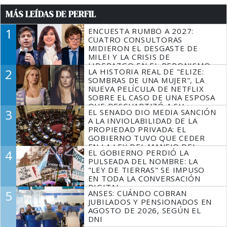
MÁS LEÍDAS DE PERFIL
1
ENCUESTA RUMBO A 2027:
CUATRO CONSULTORAS
MIDIERON EL DESGASTE DE
MILEI Y LA CRISIS DE
LIDERAZGO EN EL PERONISMO
2
LA HISTORIA REAL DE "ELIZE:
SOMBRAS DE UNA MUJER", LA
NUEVA PELÍCULA DE NETFLIX
SOBRE EL CASO DE UNA ESPOSA
QUE DESCUARTIZÓ A SU
3
EL SENADO DIO MEDIA SANCIÓN
MARIDO
A LA INVIOLABILIDAD DE LA
PROPIEDAD PRIVADA: EL
GOBIERNO TUVO QUE CEDER
EN LA LEY DEL MANEJO DEL
4
EL GOBIERNO PERDIÓ LA
FUEGO
PULSEADA DEL NOMBRE: LA
"LEY DE TIERRAS" SE IMPUSO
EN TODA LA CONVERSACIÓN
DIGITAL
5
ANSES: CUÁNDO COBRAN
JUBILADOS Y PENSIONADOS EN
AGOSTO DE 2026, SEGÚN EL
DNI